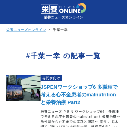
栄養ニューズオンライン
栄養ニューズオンライン
千葉一幸
#千葉一幸 の記事一覧
専門家向け
JSPENワークショップ6 多職種で
考える心不全患者のmalnutrition
と栄養治療 Part2
栄養ニューズ ＰＥＮ ワークショップ06 多職種
で考える心不全患者のmalnutritionと栄養治療～
急性期から在宅までの実践と課題～ 座長： 鈴木
規雄（聖マリアンナ医科大学 循環器内科） 小