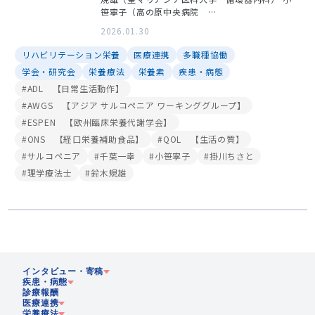
笹寧子（高の原中央病院 …
2026.01.30
リハビリテーション栄養
医療連携
多職種協働
学会・研究会
栄養療法
栄養素
疾患・病態
#ADL 【日常生活動作】
#AWGS 【アジア サルコペニア ワーキンググループ】
#ESPEN 【欧州臨床栄養代謝学会】
#ONS 【経口栄養補助食品】
#QOL 【生活の質】
#サルコペニア
#千葉一幸
#小笹寧子
#掛川ちさと
#理学療法士
#鈴木規雄
インタビュー・寄稿
疾患・病態
診療報酬
医療連携
企業
栄養療法