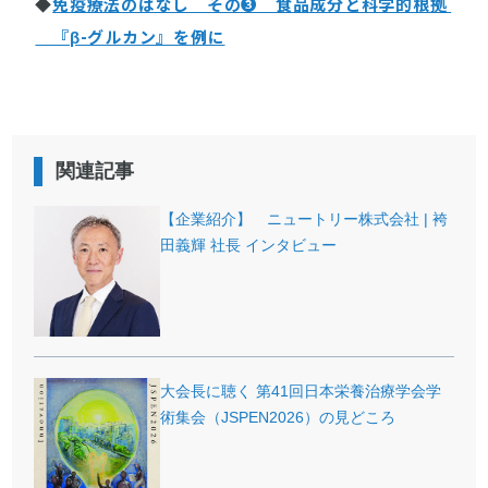
◆
免疫療法のはなし その❸ 食品成分と科学的根拠
『β-グルカン』を例に
関連記事
【企業紹介】 ニュートリー株式会社 | 袴
田義輝 社長 インタビュー
大会長に聴く 第41回日本栄養治療学会学
術集会（JSPEN2026）の見どころ