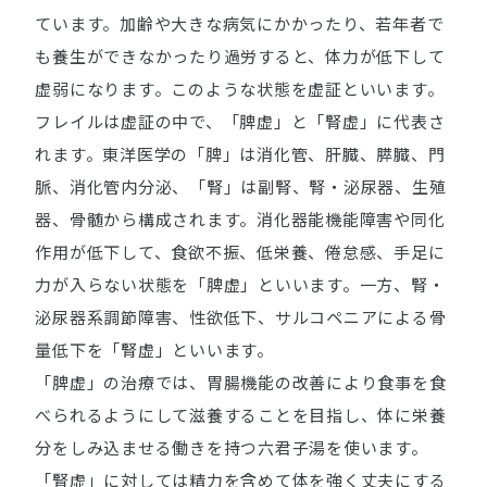
ています。加齢や大きな病気にかかったり、若年者で
も養生ができなかったり過労すると、体力が低下して
虚弱になります。このような状態を虚証といいます。
フレイルは虚証の中で、「脾虚」と「腎虚」に代表さ
れます。東洋医学の「脾」は消化管、肝臓、膵臓、門
脈、消化管内分泌、「腎」は副腎、腎・泌尿器、生殖
器、骨髄から構成されます。消化器能機能障害や同化
作用が低下して、食欲不振、低栄養、倦怠感、手足に
力が入らない状態を「脾虚」といいます。一方、腎・
泌尿器系調節障害、性欲低下、サルコペニアによる骨
量低下を「腎虚」といいます。
「脾虚」の治療では、胃腸機能の改善により食事を食
べられるようにして滋養することを目指し、体に栄養
分をしみ込ませる働きを持つ六君子湯を使います。
「腎虚」に対しては精力を含めて体を強く丈夫にする