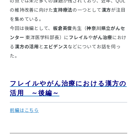
の点では未だ多くの課題が残されており、近年、QOL
の維持改善に向けた
支持療法
の一つとして
漢方
が注目
を集めている。
今回は後編として、
板倉英俊
先生（
神奈川県立がんセ
ンター
東洋医学科部長）に
フレイル
や
がん治療
におけ
る
漢方の活用
と
エビデンス
などについてお話を伺っ
た。
フレイルやがん治療における漢方の
活用 ～後編～
前編はこちら