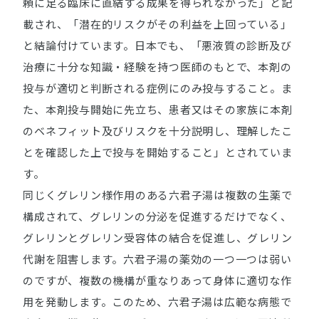
頼に足る臨床に直結する成果を得られなかった」と記
載され、「潜在的リスクがその利益を上回っている」
と結論付けています。日本でも、「悪液質の診断及び
治療に十分な知識・経験を持つ医師のもとで、本剤の
投与が適切と判断される症例にのみ投与すること。ま
た、本剤投与開始に先立ち、患者又はその家族に本剤
のベネフィット及びリスクを十分説明し、理解したこ
とを確認した上で投与を開始すること」とされていま
す。
同じくグレリン様作用のある六君子湯は複数の生薬で
構成されて、グレリンの分泌を促進するだけでなく、
グレリンとグレリン受容体の結合を促進し、グレリン
代謝を阻害します。六君子湯の薬効の一つ一つは弱い
のですが、複数の機構が重なりあって身体に適切な作
用を発動します。このため、六君子湯は広範な病態で