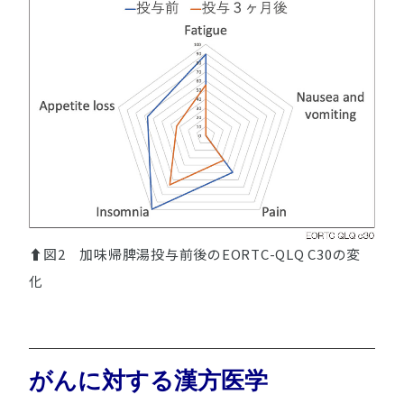
⬆図2 加味帰脾湯投与前後のEORTC-QLQ C30の変
化
がんに対する漢方医学