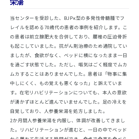
栄湯
当センターを受診した、BJPκ型の多発性骨髄腫でフ
レイルを認める70歳代の患者の事例を紹介します。こ
の患者は前立腺肥大を合併しており、腰椎の圧迫骨折
も起こしていました。抗がん剤治療のため通院してい
ましたが、食欲がなく、ベッドに横になったまま一日
を過ごす状態でした。ただし、嘔気はごく軽度でムカ
ムカすることはありませんでした。患者は「物事に集
中しにくく、もの覚えも悪くなった」と訴えていま
す。在宅リハビリテーションについても、本人の意欲
が湧かずほとんど進んでいませんでした。足の冷えを
自覚しており、人参養栄湯を処方しました。
2か月間人参養栄湯を内服し、体調が改善してきまし
た。リハビリテーションが進むと、一日の中でベッド
から離れて生活する時間ができ、食卓で食事を食べら