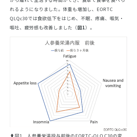
れるようになりました。体重も増加し、EORTC
QLQc30では食欲低下をはじめ、不眠、疼痛、嘔気・
嘔吐、疲労感も改善しました（
図1
）。
⬆図1 人参養栄湯投与前後のEORTC-QLQ C30の変