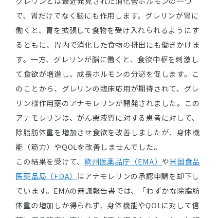
グレリンとは最近発見された消化管ホルモンの一つ
で、胃だけでなく脳にも作用します。グレリンが胃に
働くと、胃を拡張して食物を受け入れられるようにす
るともに、胃内で消化した食物の排出にも働きかけま
す。一方、グレリンが脳に働くと、食欲中枢を刺激し
て食欲が増進し、成長ホルモンの分泌を促します。こ
のことから、グレリンの臨床応用が期待されて、グレ
リン様作用薬のアナモレリンが開発されました。この
アナモレリンは、がん悪液質に対する患者に対して、
除脂肪体重を増加させ食欲を改善しましたが、身体機
能（筋力）やQOLを改善しませんでした。
この結果を受けて、
欧州医薬品庁（EMA）
や
米国食品
医薬品局（FDA）
はアナモレリンの承認申請を却下し
ています。EMAの審議報告書では、「わずかな除脂肪
体重の増加しか得られず、身体機能やQOLに対して信