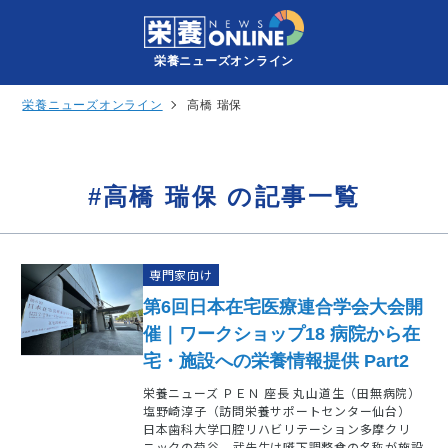
栄養ニューズオンライン
栄養ニューズオンライン
高橋 瑞保
#高橋 瑞保 の記事一覧
専門家向け
第6回日本在宅医療連合学会大会開
催｜ワークショップ18 病院から在
宅・施設への栄養情報提供 Part2
栄養ニューズ ＰＥＮ 座長 丸山道生（田無病院）
塩野崎淳子（訪問栄養サポートセンター仙台）
日本歯科大学口腔リハビリテーション多摩クリ
ニックの菊谷 武先生は嚥下調整食の名称が施設