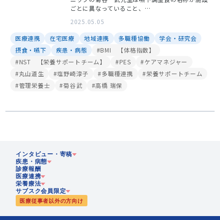
ごとに異なっていること、…
2025.05.05
医療連携
在宅医療
地域連携
多職種協働
学会・研究会
摂食・嚥下
疾患・病態
#BMI 【体格指数】
#NST 【栄養サポートチーム】
#PES
#ケアマネジャー
#丸山道生
#塩野崎淳子
#多職種連携
#栄養サポートチーム
#管理栄養士
#菊谷武
#高橋 瑞保
インタビュー・寄稿
疾患・病態
診療報酬
医療連携
企業
栄養療法
急性期
サブスク会員限定
歴史
医療従事者以外の方向け
慢性期
在宅医療
静脈・経腸栄養
多職種協働
栄養