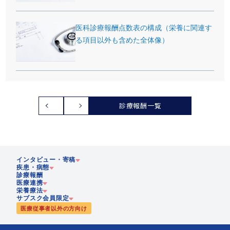
医科診療報酬点数表の構成（栄養に関連す
る項目以外も含めた全体像）
診療報酬一覧
インタビュー・寄稿
疾患・病態
診療報酬
医療連携
企業
栄養療法
急性期
サブスク会員限定
歴史
医療従事者以外の方向け
慢性期
在宅医療
静脈・経腸栄養
多職種協働
栄養