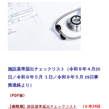
施設基準届出チェックリスト
（令和８年４月20
日／
令和８年
５月 １日
／
令和８年
５月 29日
事
務連絡より）
（PDF版）
【
病院用
】施設基準届出チェックリスト
（
５月29日