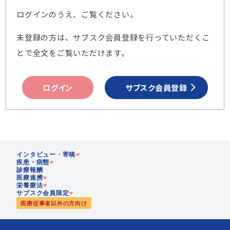
ログインのうえ、ご覧ください。
未登録の方は、サブスク会員登録を行っていただくこ
とで全文をご覧いただけます。
ログイン
サブスク会員登録
インタビュー・寄稿
疾患・病態
診療報酬
医療連携
企業
栄養療法
急性期
サブスク会員限定
歴史
医療従事者以外の方向け
慢性期
在宅医療
静脈・経腸栄養
多職種協働
栄養
腸内細菌