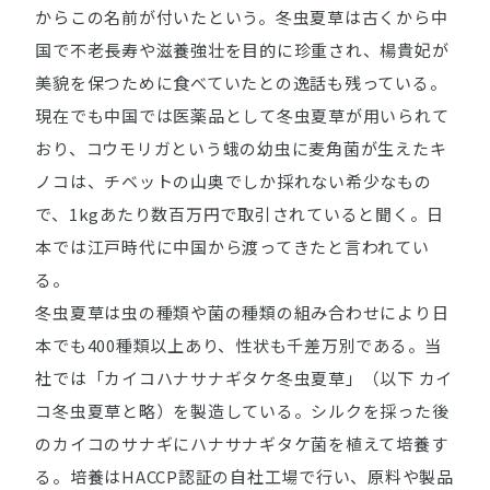
からこの名前が付いたという。冬虫夏草は古くから中
国で不老長寿や滋養強壮を目的に珍重され、楊貴妃が
美貌を保つために食べていたとの逸話も残っている。
現在でも中国では医薬品として冬虫夏草が用いられて
おり、コウモリガという蛾の幼虫に麦角菌が生えたキ
ノコは、チベットの山奥でしか採れない希少なもの
で、1kgあたり数百万円で取引されていると聞く。日
本では江戸時代に中国から渡ってきたと言われてい
る。
冬虫夏草は虫の種類や菌の種類の組み合わせにより日
本でも400種類以上あり、性状も千差万別である。当
社では「カイコハナサナギタケ冬虫夏草」（以下 カイ
コ冬虫夏草と略）を製造している。シルクを採った後
のカイコのサナギにハナサナギタケ菌を植えて培養す
る。培養はHACCP認証の自社工場で行い、原料や製品