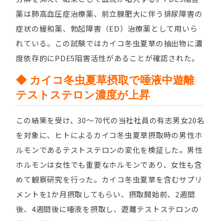
薬は肺高血圧症治療薬、前立腺肥大に伴う排尿障害の
症状の緩和薬、勃起障害（ED）治療薬として用いら
れている。この試験ではカイコ冬虫夏草の抽出物に濃
度依存的にPDE5阻害活性があることが確認された。
◆ カイコ冬虫夏草摂取で唾液中遊離
テストステロン濃度が上昇
この結果を受け、30〜70代の当社社員の有志男女20名
を対象に、ヒトによるカイコ冬虫夏草摂取時の男性ホ
ルモンであるテストステロンの変化を検証した。男性
ホルモンは女性でも重要なホルモンであり、女性も含
めて観察研究を行った。カイコ冬虫夏草を含むサプリ
メントを1か月摂取してもらい、摂取開始前、2週間
後、4週間後に唾液を摂取し、遊離テストステロンの