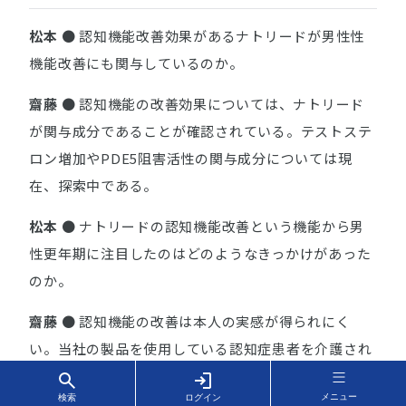
松本
● 認知機能改善効果があるナトリードが男性性
機能改善にも関与しているのか。
齋藤
● 認知機能の改善効果については、ナトリード
が関与成分であることが確認されている。テストステ
ロン増加やPDE5阻害活性の関与成分については現
在、探索中である。
松本
● ナトリードの認知機能改善という機能から男
性更年期に注目したのはどのようなきっかけがあった
のか。
齋藤
● 認知機能の改善は本人の実感が得られにく
い。当社の製品を使用している認知症患者を介護され
ている方からは「表情が変わった」「会話ができるよ
メニュー
検索
ログイン
うになった」などの声はあるが、本人の実感はほぼ得