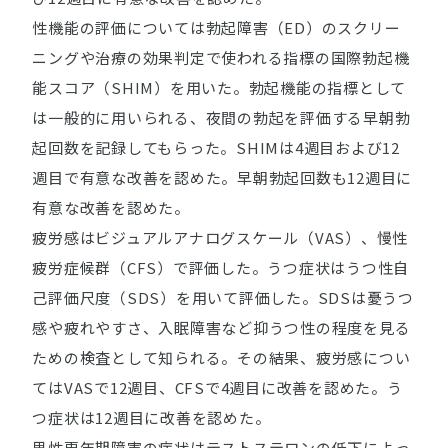
性機能の評価については勃起障害（ED）のスクリー
ニングや治療の効果判定で使われる指標の国際勃起機
能スコア（SHIM）を用いた。勃起機能の指標として
は一般的に用いられる、夜間の勃起を評価する早朝勃
起回数を記録してもらった。SHIMは4週目および12
週目で有意な改善を認めた。早朝勃起回数も12週目に
有意な改善を認めた。
疲労感はビジュアルアナログスケール（VAS）、慢性
疲労症候群（CFS）で評価した。うつ症状はうつ性自
己評価尺度（SDS）を用いて評価した。SDSは憂うつ
感や疲れやすさ、入眠障害など抑うつ性の程度を見る
ための検査として知られる。その結果、疲労感につい
てはVASで12週目、CFSで4週目に改善を認めた。う
つ症状は12週目に改善を認めた。
男性更年期障害の症状はテストステロンの低下によっ