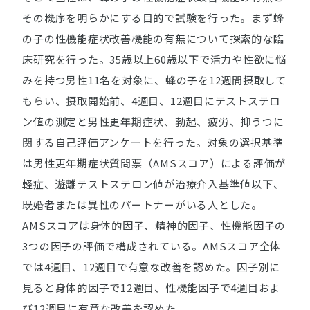
その機序を明らかにする目的で試験を行った。まず蜂
の子の性機能症状改善機能の有無について探索的な臨
床研究を行った。35歳以上60歳以下で活力や性欲に悩
みを持つ男性11名を対象に、蜂の子を12週間摂取して
もらい、摂取開始前、4週目、12週目にテストステロ
ン値の測定と男性更年期症状、勃起、疲労、抑うつに
関する自己評価アンケートを行った。対象の選択基準
は男性更年期症状質問票（AMSスコア）による評価が
軽症、遊離テストステロン値が治療介入基準値以下、
既婚者または異性のパートナーがいる人とした。
AMSスコアは身体的因子、精神的因子、性機能因子の
3つの因子の評価で構成されている。AMSスコア全体
では4週目、12週目で有意な改善を認めた。因子別に
見ると身体的因子で12週目、性機能因子で4週目およ
び12週目に有意な改善を認めた。