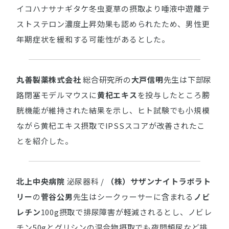
イコハナサナギタケ冬虫夏草の摂取より唾液中遊離テ
ストステロン濃度上昇効果も認められたため、男性更
年期症状を緩和する可能性があるとした。
丸善製薬株式会社
総合研究所の
大戸信明
先生は下部尿
路閉塞モデルマウスに
黄杞エキス
を投与したところ膀
胱機能が維持された結果を示し、ヒト試験でも小規模
ながら黄杞エキス摂取でIPSSスコアが改善されたこ
とを紹介した。
北上中央病院
泌尿器科 /
（株）サザンナイトラボラト
リー
の
菅谷公男
先生はシークヮーサーに含まれる
ノビ
レチン
100g摂取で排尿障害が軽減されるとし、ノビレ
チン50gとグリシンの混合物摂取でも夜間頻尿など排