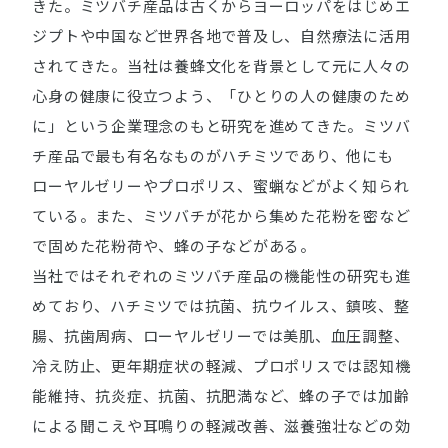
きた。ミツバチ産品は古くからヨーロッパをはじめエ
ジプトや中国など世界各地で普及し、自然療法に活用
されてきた。当社は養蜂文化を背景として元に人々の
心身の健康に役立つよう、「ひとりの人の健康のため
に」という企業理念のもと研究を進めてきた。ミツバ
チ産品で最も有名なものがハチミツであり、他にも
ローヤルゼリーやプロポリス、蜜蝋などがよく知られ
ている。また、ミツバチが花から集めた花粉を密など
で固めた花粉荷や、蜂の子などがある。
当社ではそれぞれのミツバチ産品の機能性の研究も進
めており、ハチミツでは抗菌、抗ウイルス、鎮咳、整
腸、抗歯周病、ローヤルゼリーでは美肌、血圧調整、
冷え防止、更年期症状の軽減、プロポリスでは認知機
能維持、抗炎症、抗菌、抗肥満など、蜂の子では加齢
による聞こえや耳鳴りの軽減改善、滋養強壮などの効