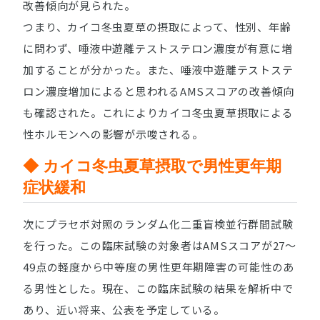
改善傾向が見られた。
つまり、カイコ冬虫夏草の摂取によって、性別、年齢
に問わず、唾液中遊離テストステロン濃度が有意に増
加することが分かった。また、唾液中遊離テストステ
ロン濃度増加によると思われるAMSスコアの改善傾向
も確認された。これによりカイコ冬虫夏草摂取による
性ホルモンへの影響が示唆される。
◆ カイコ冬虫夏草摂取で男性更年期
症状緩和
次にプラセボ対照のランダム化二重盲検並行群間試験
を行った。この臨床試験の対象者はAMSスコアが27〜
49点の軽度から中等度の男性更年期障害の可能性のあ
る男性とした。現在、この臨床試験の結果を解析中で
あり、近い将来、公表を予定している。