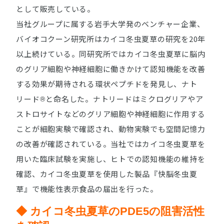
として販売している。
当社グループに属する岩手大学発のベンチャー企業、
バイオコクーン研究所はカイコ冬虫夏草の研究を20年
以上続けている。同研究所ではカイコ冬虫夏草に脳内
のグリア細胞や神経細胞に働きかけて認知機能を改善
する効果が期待される環状ペプチドを発見し、ナト
リード
と命名した。ナトリードはミクログリアやア
Ⓡ
ストロサイトなどのグリア細胞や神経細胞に作用する
ことが細胞実験で確認され、動物実験でも空間記憶力
の改善が確認されている。当社ではカイコ冬虫夏草を
用いた臨床試験を実施し、ヒトでの認知機能の維持を
確認、カイコ冬虫夏草を使用した製品『快脳冬虫夏
草』で機能性表示食品の届出を行った。
◆ カイコ冬虫夏草のPDE5の阻害活性