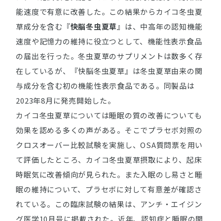
能速度で有意に改善した。この結果からカイコ冬虫夏
草成分を含む『
快脳冬虫夏草
』は、中高年の認知機能
速度や記憶力の維持に役立つとして、機能性表示食品
の届出を行った。冬虫夏草のサプリメントは数多く存
在しているが、『快脳冬虫夏草』は冬虫夏草由来の関
与成分を含む初の機能性表示食品である。同製品は
2023年8月に発売開始した。
カイコ冬虫夏草については睡眠の質の改善についても
効果を認める多くの声がある。そこでプラセボ対照の
クロスオーバー比較試験を実施し、OSA質問票を用い
て評価したところ、カイコ冬虫夏草摂取により、起床
時眠気に改善傾向が見られた。また入眠のし易さと睡
眠の維持について、プラセボに対して有意差が確認さ
れている。この臨床試験の結果は、アンチ・エイジン
グ医学10月号に掲載された。近年、認知症と睡眠の関