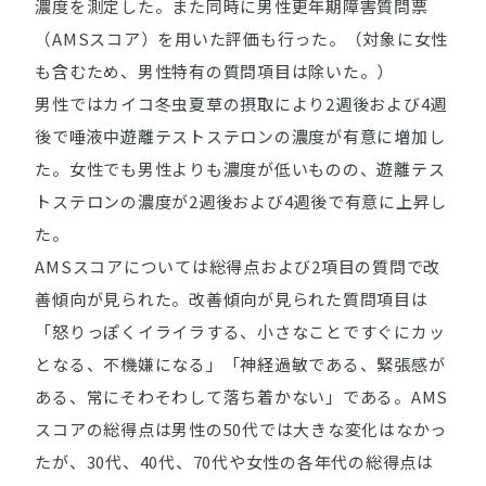
濃度を測定した。また同時に男性更年期障害質問票
（AMSスコア）を用いた評価も行った。（対象に女性
も含むため、男性特有の質問項目は除いた。）
男性ではカイコ冬虫夏草の摂取により2週後および4週
後で唾液中遊離テストステロンの濃度が有意に増加し
た。女性でも男性よりも濃度が低いものの、遊離テス
トステロンの濃度が2週後および4週後で有意に上昇し
た。
AMSスコアについては総得点および2項目の質問で改
善傾向が見られた。改善傾向が見られた質問項目は
「怒りっぽくイライラする、小さなことですぐにカッ
となる、不機嫌になる」「神経過敏である、緊張感が
ある、常にそわそわして落ち着かない」である。AMS
スコアの総得点は男性の50代では大きな変化はなかっ
たが、30代、40代、70代や女性の各年代の総得点は