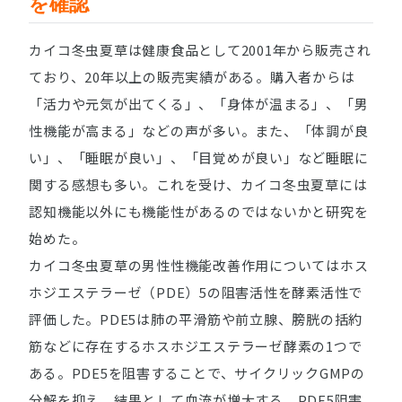
を確認
カイコ冬虫夏草は健康食品として2001年から販売され
ており、20年以上の販売実績がある。購入者からは
「活力や元気が出てくる」、「身体が温まる」、「男
性機能が高まる」などの声が多い。また、「体調が良
い」、「睡眠が良い」、「目覚めが良い」など睡眠に
関する感想も多い。これを受け、カイコ冬虫夏草には
認知機能以外にも機能性があるのではないかと研究を
始めた。
カイコ冬虫夏草の男性性機能改善作用についてはホス
ホジエステラーゼ（PDE）5の阻害活性を酵素活性で
評価した。PDE5は肺の平滑筋や前立腺、膀胱の括約
筋などに存在するホスホジエステラーゼ酵素の1つで
ある。PDE5を阻害することで、サイクリックGMPの
分解を抑え、結果として血流が増大する。PDE5阻害