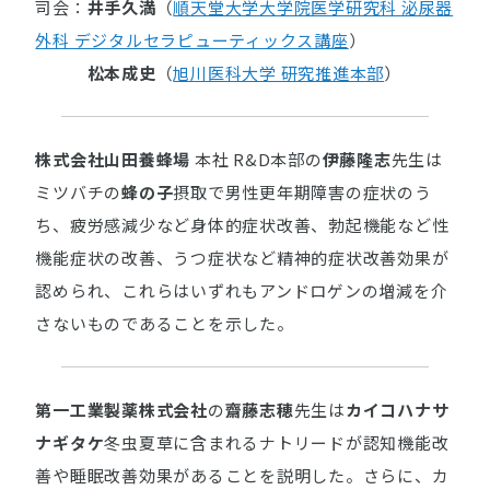
司会：
井手久満
（
順天堂大学大学院医学研究科 泌尿器
外科 デジタルセラピューティックス講座
）
松本成史
（
旭川医科大学 研究推進本部
）
株式会社山田養蜂場
本社 R&D本部の
伊藤隆志
先生は
ミツバチの
蜂の子
摂取で男性更年期障害の症状のう
ち、疲労感減少など身体的症状改善、勃起機能など性
機能症状の改善、うつ症状など精神的症状改善効果が
認められ、これらはいずれもアンドロゲンの増減を介
さないものであることを示した。
第一工業製薬株式会社
の
齋藤志穂
先生は
カイコハナサ
ナギタケ
冬虫夏草に含まれるナトリードが認知機能改
善や睡眠改善効果があることを説明した。さらに、カ