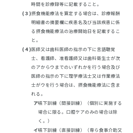
時間を診療録等に記載すること。
(３)
摂食機能療法を算定する場合は、診療報酬
明細書の摘要欄に疾患名及び当該疾患に係
る摂食機能療法の治療開始日を記載するこ
と。
(４)
医師又は歯科医師の指示の下に言語聴覚
士、看護師、准看護師又は歯科衛生士が次
のアからウまでのいずれかを行う場合及び
医師の指示の下に理学療法士又は作業療法
士がウを行う場合は、摂食機能療法に含ま
れる。
ア
嚥下訓練（間接訓練）（個別に実施する
場合に限る。口腔ケアのみの場合は除
く。）
イ
嚥下訓練（直接訓練）（専ら食事介助又