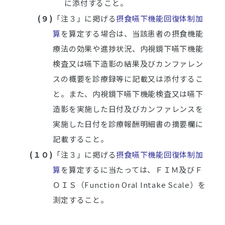
に添付すること。
(９)
「注３」に掲げる
摂食嚥下機能回復体制加
算
を算定する場合は、当該患者の摂食機能
療法の効果や進捗状況、内視鏡下嚥下機能
検査又は嚥下造影の結果及びカンファレン
スの概要を診療録等に記載又は添付するこ
と。また、内視鏡下嚥下機能検査又は嚥下
造影を実施した日付及びカンファレンスを
実施した日付を診療報酬明細書の摘要欄に
記載すること。
(１０)
「注３」に掲げる
摂食嚥下機能回復体制加
算
を算定するに当たっては、ＦＩＭ及びＦ
ＯＩＳ（Function Oral Intake Scale）を
測定すること。