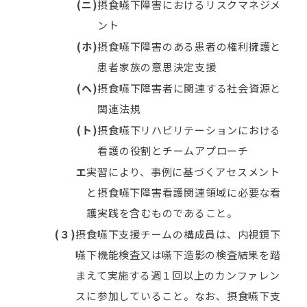
(ニ)
摂食嚥下障害におけるリスクマネジメ
ント
(ホ)
摂食嚥下障害のある患者の権利擁護と
患者家族の意思決定支援
(ヘ)
摂食嚥下障害者に関連する社会資源と
関連法規
(ト)
摂食嚥下リハビリテーションにおける
看護の役割とチームアプローチ
エ
実習により、事例に基づくアセスメント
と摂食嚥下障害看護関連領域に必要な看
護実践を含むものであること。
(３)
摂食嚥下支援チームの構成員は、内視鏡下
嚥下機能検査又は嚥下造影の検査結果を踏
まえて実施する週１回以上のカンファレン
スに参加していること。なお、摂食嚥下支