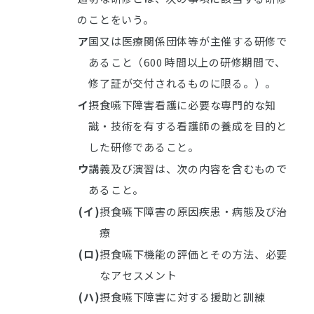
のことをいう。
ア
国又は医療関係団体等が主催する研修で
あること（600 時間以上の研修期間で、
修了証が交付されるものに限る。）。
イ
摂食嚥下障害看護に必要な専門的な知
識・技術を有する看護師の養成を目的と
した研修であること。
ウ
講義及び演習は、次の内容を含むもので
あること。
(イ)
摂食嚥下障害の原因疾患・病態及び治
療
(ロ)
摂食嚥下機能の評価とその方法、必要
なアセスメント
(ハ)
摂食嚥下障害に対する援助と訓練