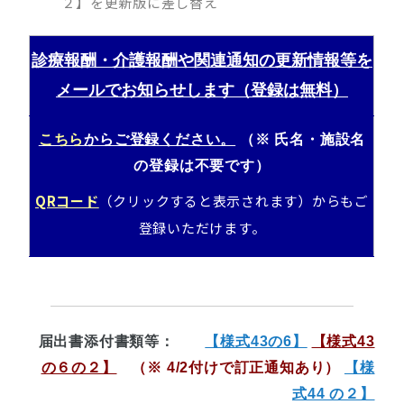
２】
を更新版に差し替え
診療報酬・介護報酬や関連通知の更新情報等を
メールでお知らせします（登録は無料）
こちら
からご登録ください。
（※ 氏名・施設名
の登録は不要です）
QRコード
（クリックすると表示されます）からもご
登録いただけます
。
届出書添付書類等
：
【様式43の6】
【様式43
の６の２】
（※ 4/2付けで訂正通知あり）
【様
式44 の２】