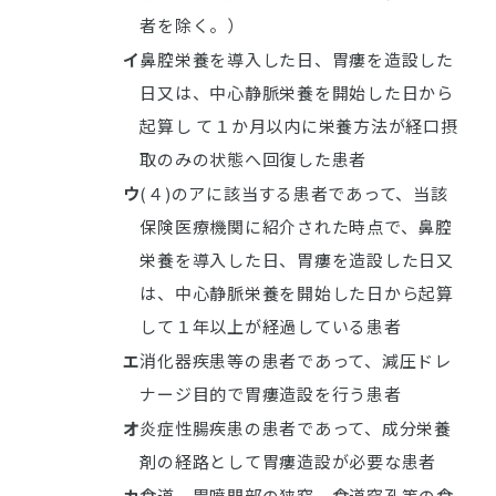
者を除く。）
イ
鼻腔栄養を導入した日、胃瘻を造設した
日又は、中心静脈栄養を開始した日から
起算し て１か月以内に栄養方法が経口摂
取のみの状態へ回復した患者
ウ
(４)のアに該当する患者であって、当該
保険医療機関に紹介された時点で、鼻腔
栄養を導入した日、胃瘻を造設した日又
は、中心静脈栄養を開始した日から起算
して１年以上が経過している患者
エ
消化器疾患等の患者であって、減圧ドレ
ナージ目的で胃瘻造設を行う患者
オ
炎症性腸疾患の患者であって、成分栄養
剤の経路として胃瘻造設が必要な患者
カ
食道、胃噴門部の狭窄、食道穿孔等の食