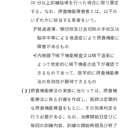
30 分以上訓練指導を行った場合に限り算定
する。なお、摂食機能障害者とは、以下の
いずれかに該当する患者をいう。
ア
発達遅滞、顎切除及び舌切除の手術又は
脳卒中等による後遺症により摂食機能に
障害があるもの
イ
内視鏡下嚥下機能検査又は嚥下造影に
よって他覚的に嚥下機能の低下が確認で
きるものであって、医学的に摂食機能療
法の有効性が期待できるもの
(２)
摂食機能療法の実施に当たっては、摂食機
能療法に係る計画を作成し、医師は定期的
な摂食機能検査をもとに、その効果判定を
行う必要がある。なお、治療開始日並びに
毎回の訓練内容、訓練の開始時間及び終了