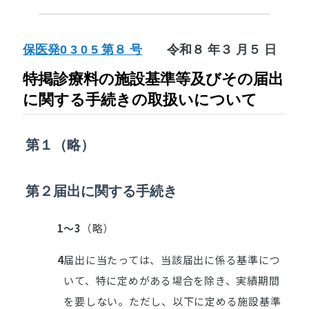
保医発0 3 0 5 第８ 号
令和８ 年３ 月５ 日
特掲診療料の施設基準等及びその届出
に関する手続きの取扱いについて
第１
（略）
第２
届出に関する手続き
1
～3
（略）
4
届出に当たっては、当該届出に係る基準につ
いて、特に定めがある場合を除き、実績期間
を要しない。ただし、以下に定める施設基準