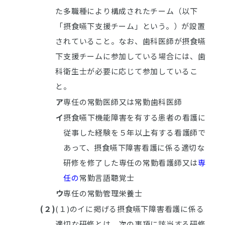
た多職種により構成されたチーム（以下
「摂食嚥下支援チーム」という。）が設置
されていること。なお、歯科医師が摂食嚥
下支援チームに参加している場合には、歯
科衛生士が必要に応じて参加しているこ
と。
ア
専任の常勤医師又は常勤歯科医師
イ
摂食嚥下機能障害を有する患者の看護に
従事した経験を５年以上有する看護師で
あって、摂食嚥下障害看護に係る適切な
研修を修了した専任の常勤看護師又は
専
任の
常勤言語聴覚士
ウ
専任の常勤管理栄養士
(２)
(１)のイに掲げる摂食嚥下障害看護に係る
適切な研修とは、次の事項に該当する研修