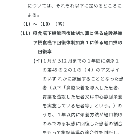
については、それぞれ以下に定めるところに
よる。
（1）
～（10）
（略）
（11）
摂食嚥下機能回復体制加算に係る施設基準
ア
摂食嚥下回復体制加算１に係る経口摂取
回復率
(イ)
１月から12 月までの１年間に別添１
の第45 の２の１の（４）のア又はイ
のいず れかに該当することとなった患
者（以下「鼻腔栄養を導入した患者、
胃瘻を造設した患者又は中心静脈栄養
を実施している患者等」という。）の
うち、１年以内に栄養方法が経口摂取
のみである状態に回復した患者の割合
をもって施設基準の適合性を判断し、