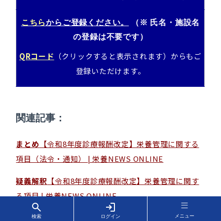
こちら
からご登録ください。
（※ 氏名・施設名
の登録は不要です）
QRコード
（クリックすると表示されます）からもご
登録いただけます
。
関連記事：
まとめ
【令和8年度診療報酬改定】栄養管理に関する
項目（法令・通知） | 栄養NEWS ONLINE
疑義解釈
【令和8年度診療報酬改定】栄養管理に関す
る項目 | 栄養NEWS ONLINE
メニュー
疑義解釈（その2
）【令和8年度診療報酬改定】栄養管
検索
ログイン