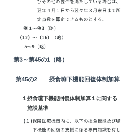
びその他の要件を満たしている場合は、
翌年４月１日から翌々年３月末日まで所
定点数を算定できるものとする。
例１
～例3
（略）
（12）
～（16）
（略）
5
～9
（略）
第3
～第45の1
（略）
第45の2
摂食嚥下機能回復体制加算
１
摂食嚥下機能回復体制加算１に関する
施設基準
(１)
保険医療機関内に、以下の摂食機能及び嚥
下機能の回復の支援に係る専門知識を有し