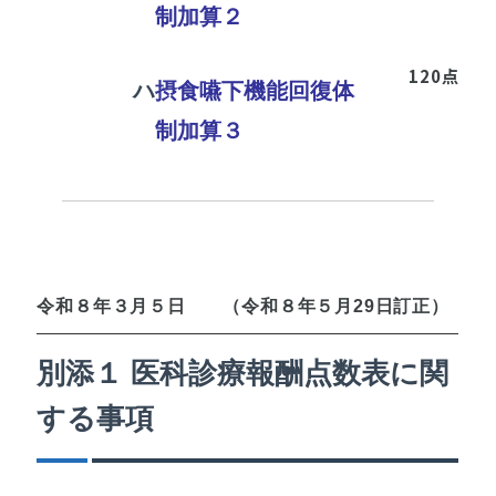
制加算２
120点
ハ
摂食嚥下機能回復体
制加算３
令和８年３月５日 （令和８年５月29日訂正）
別添１ 医科診療報酬点数表に関
する事項