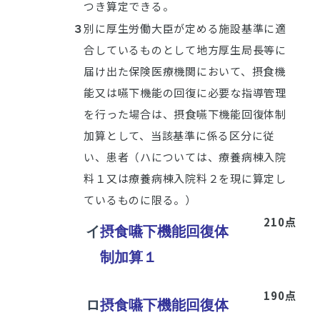
つき算定できる。
３
別に厚生労働大臣が定める施設基準に適
合しているものとして地方厚生局長等に
届け出た保険医療機関において、摂食機
能又は嚥下機能の回復に必要な指導管理
を行った場合は、摂食嚥下機能回復体制
加算として、当該基準に係る区分に従
い、患者（ハについては、療養病棟入院
料１又は療養病棟入院料２を現に算定し
ているものに限る。）
210点
イ
摂食嚥下機能回復体
制加算１
190点
ロ
摂食嚥下機能回復体