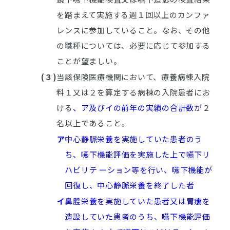
を踏まえて実施する週１回以上のカンファ
レンスに参加していること。なお、その他
の職種については、必要に応じて参加する
ことが望ましい。
(３)
当該保険医療機関において、療養病棟入院
料１又は２を算定する病棟の入院患者にお
ける
、
ア及びイの前年の実績の合計数
が
２
名以上であること。
ア
中心静脈栄養を実施していた患者のう
ち、嚥下機能評価を実施した上で嚥下リ
ハビリテ ーション等を行い、嚥下機能が
回復し、中心静脈栄養を終了した者
イ
鼻腔栄養を実施していた患者又は胃瘻を
造設していた患者のうち、嚥下機能評価