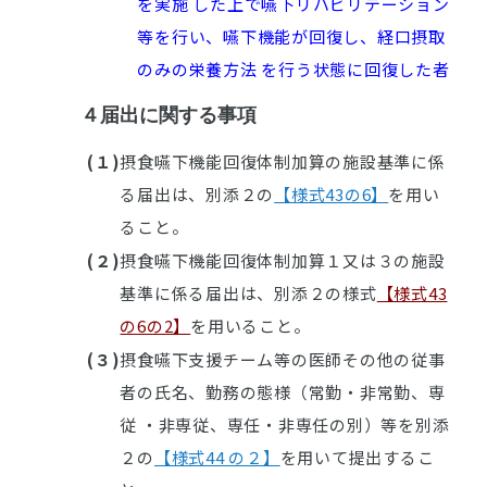
を実施 した上で嚥下リハビリテーション
等を行い、嚥下機能が回復し、経口摂取
のみの栄養方法 を行う状態に回復した者
４
届出に関する事項
(１)
摂食嚥下機能回復体制加算の施設基準に係
る届出は、別添２の
【様式43の6】
を用い
ること。
(２)
摂食嚥下機能回復体制加算１又は３の施設
基準に係る届出は、別添２の様式
【様式43
の6の2】
を用いること。
(３)
摂食嚥下支援チーム等の医師その他の従事
者の氏名、勤務の態様（常勤・非常勤、専
従 ・非専従、専任・非専任の別）等を別添
２の
【様式44 の２】
を用いて提出するこ