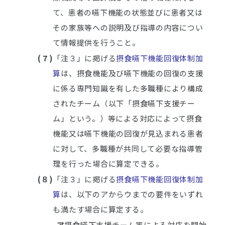
て、患者の嚥下機能の状態並びに患者又は
その家族等への説明及び指導の内容につい
て情報提供を行うこと。
(７)
「注３」に掲げる
摂食嚥下機能回復体制加
算
は、摂食機能及び嚥下機能の回復の支援
に係る専門知識を有した多職種により構成
されたチーム（以下「摂食嚥下支援チー
ム」という。）等による対応によって摂食
機能又は嚥下機能の回復が見込まれる患者
に対して、多職種が共同して必要な指導管
理を行った場合に算定できる。
(８)
「注３」に掲げる
摂食嚥下機能回復体制加
算
は、以下のアからウまでの要件をいずれ
も満たす場合に算定する。
ア
摂食嚥下支援チーム等による対応を開始