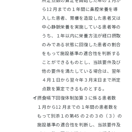
所定点数の算定を開始した年の１月か
ら12 月までの１年間に鼻腔栄養を導
入した患者、胃瘻を造設した患者又は
中心静脈栄養を実施している患者等の
うち、１年以内に栄養方法が経口摂取
のみである状態に回復した患者の割合
をもって施設基準の適合性を判断する
ことができるものとし、当該要件及び
他の要件を満たしている場合は、翌年
４月１日から翌々年３月末日まで所定
点数を算定できるものとする。
イ
摂食嚥下回復体制加算３に係る患者数
１月から12 月までの１年間の患者数を
もって別添１の第45 の２の３の（３）の
施設基準の適合性を判断し、当該要件及