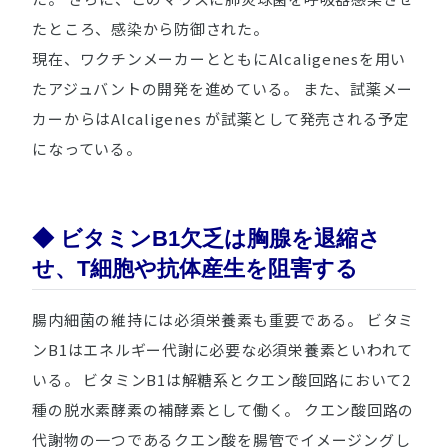
たところ、感染から防御された。
現在、ワクチンメーカーとともに
Alcaligenes
を用い
たアジュバントの開発を進めている。 また、試薬メー
カーからは
Alcaligenes
が試薬として発売される予定
になっている。
◆
ビタミンB1欠乏は胸腺を退縮さ
せ、T細胞や抗体産生を阻害する
腸内細菌の維持には必須栄養素も重要である。 ビタミ
ンB1はエネルギー代謝に必要な必須栄養素といわれて
いる。 ビタミンB1は解糖系とクエン酸回路において2
種の脱水素酵素の補酵素として働く。 クエン酸回路の
代謝物の一つであるクエン酸を腸管でイメージングし