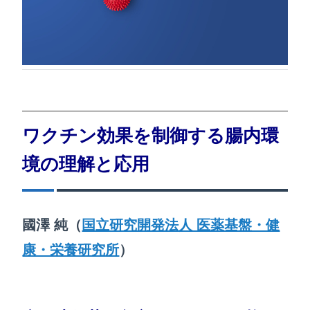
ワクチン効果を制御する腸内環
境の理解と応用
國澤 純（
国立研究開発法人 医薬基盤・健
康・栄養研究所
）