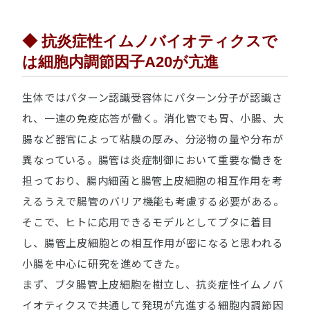
◆ 抗炎症性イムノバイオティクスで
は細胞内調節因子A20が亢進
生体ではパターン認識受容体にパターン分子が認識さ
れ、一連の免疫応答が働く。消化管でも胃、小腸、大
腸など器官によって粘膜の厚み、分泌物の量や分布が
異なっている。腸管は炎症制御において重要な働きを
担っており、腸内細菌と腸管上皮細胞の相互作用を考
えるうえで腸管のバリア機能も考慮する必要がある。
そこで、ヒトに応用できるモデルとしてブタに着目
し、腸管上皮細胞との相互作用が密になると思われる
小腸を中心に研究を進めてきた。
まず、ブタ腸管上皮細胞を樹立し、抗炎症性イムノバ
イオティクスで共通して発現が亢進する細胞内調節因