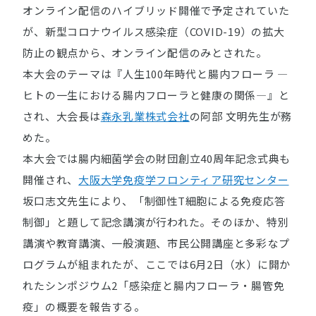
オンライン配信のハイブリッド開催で予定されていた
が、新型コロナウイルス感染症（COVID-19）の拡大
防止の観点から、オンライン配信のみとされた。
本大会のテーマは『人生100年時代と腸内フローラ ―
ヒトの一生における腸内フローラと健康の関係―』と
され、大会長は
森永乳業株式会社
の阿部 文明先生が務
めた。
本大会では腸内細菌学会の財団創立40周年記念式典も
開催され、
大阪大学免疫学フロンティア研究センター
坂口志文先生により、「制御性T細胞による免疫応答
制御」と題して記念講演が行われた。そのほか、特別
講演や教育講演、一般演題、市民公開講座と多彩なプ
ログラムが組まれたが、ここでは6月2日（水）に開か
れたシンポジウム2「感染症と腸内フローラ・腸管免
疫」の概要を報告する。