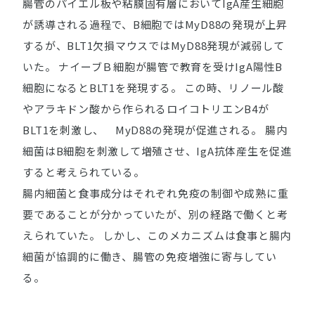
腸管のパイエル板や粘膜固有層においてIgA産生細胞
が誘導される過程で、B細胞ではMyD88の発現が上昇
するが、BLT1欠損マウスではMyD88発現が減弱して
いた。 ナイーブＢ細胞が腸管で教育を受けIgA陽性B
細胞になるとBLT1を発現する。 この時、リノール酸
やアラキドン酸から作られるロイコトリエンB4が
BLT1を刺激し、 MyD88の発現が促進される。 腸内
細菌はB細胞を刺激して増殖させ、IgA抗体産生を促進
すると考えられている。
腸内細菌と食事成分はそれぞれ免疫の制御や成熟に重
要であることが分かっていたが、別の経路で働くと考
えられていた。 しかし、このメカニズムは食事と腸内
細菌が協調的に働き、腸管の免疫増強に寄与してい
る。