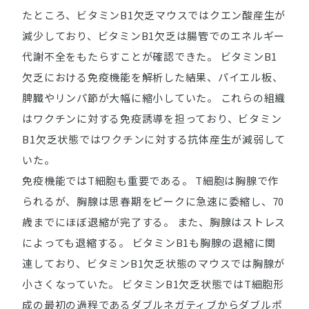
たところ、ビタミンB1欠乏マウスではクエン酸産生が
減少しており、ビタミンB1欠乏は腸管でのエネルギー
代謝不全をもたらすことが確認できた。 ビタミンB1
欠乏における免疫機能を解析した結果、パイエル板、
脾臓やリンパ節が大幅に縮小していた。 これらの組織
はワクチンに対する免疫誘導を担っており、ビタミン
B1欠乏状態ではワクチンに対する抗体産生が減弱して
いた。
免疫機能ではT細胞も重要である。 T細胞は胸腺で作
られるが、胸腺は思春期をピークに急速に委縮し、70
歳までにほぼ退縮が完了する。 また、胸腺はストレス
によっても退縮する。 ビタミンB1も胸腺の退縮に関
連しており、ビタミンB1欠乏状態のマウスでは胸腺が
小さくなっていた。 ビタミンB1欠乏状態ではT細胞形
成の最初の過程であるダブルネガティブからダブルポ