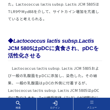
た。
Lactococcus lactis subsp. Lactis
JCM 5805は
TLR9やMyd88を介して、サイトカイン増加を亢進し
ていると考えられる。
◆
Lactococcus lactis subsp.Lactis
JCM 5805はpDCに貪食され、pDCを
活性化させる
Lactococcus lactis subsp. Lactis
JCM 5805およ
び一般の乳酸菌をpDCに添加し、染色した。その結
果、一般の乳酸菌はpDCの外側に付着するが、
Lactococcus lactis subsp. Lactis
JCM 5805はpDC
内に取り込まれ、Toll様受容体（TLR）9が細胞内に
発現することが確認された。pDCに貪食、消化されて
メニュー
検索
ログイン