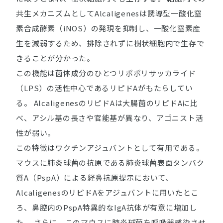
共生メカニズムとして
Alcaligenes
は誘導型一酸化窒
素合成酵素（iNOS）の発現を抑制し、一酸化窒素産
生を減弱するため、排除されずに樹状細胞内で生存で
きることが分かった。
この機能は菌体成分のひとつリポポリサッカライド
（LPS）の活性中心であるリピドAがもたらしてい
る。
Alcaligenes
のリピドAは大腸菌のリピドAに比
べ、アシル基の長さや官能基が異なり、アゴニスト活
性が弱い。
この特徴はワクチンアジュバントとして有用である。
マウスに肺炎球菌の抗原である肺炎球菌表面タンパク
質A（PspA）による経鼻抗原提示において、
Alcaligenes
のリピドAをアジュバントに用いたとこ
ろ、鼻腔内のPspA特異的なIgA抗体が有意に増加し
た。 さらに、このマウスに肺炎球菌を呼吸器感染させ