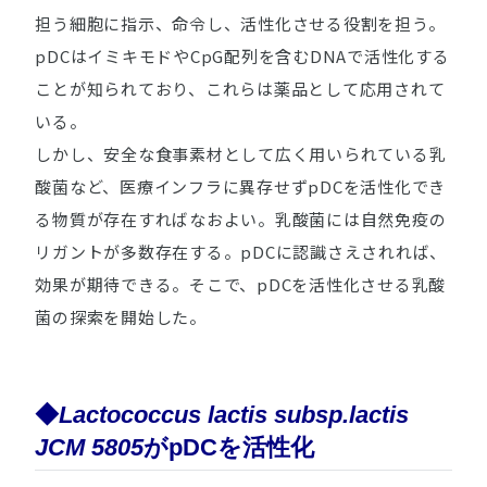
担う細胞に指示、命令し、活性化させる役割を担う。
pDCはイミキモドやCpG配列を含むDNAで活性化する
ことが知られており、これらは薬品として応用されて
いる。
しかし、安全な食事素材として広く用いられている乳
酸菌など、医療インフラに異存せずpDCを活性化でき
る物質が存在すればなおよい。乳酸菌には自然免疫の
リガントが多数存在する。pDCに認識さえされれば、
効果が期待できる。そこで、pDCを活性化させる乳酸
菌の探索を開始した。
◆
Lactococcus lactis subsp.lactis
JCM 5805
がpDCを活性化