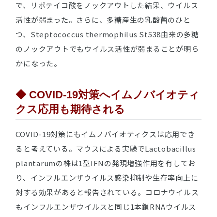
で、リポテイコ酸をノックアウトした結果、ウイルス
活性が弱まった。さらに、多糖産生の乳酸菌のひと
つ、
Steptococcus thermophilus
St538由来の多糖
のノックアウトでもウイルス活性が弱まることが明ら
かになった。
◆ COVID-19対策へイムノバイオティ
クス応用も期待される
COVID-19対策にもイムノバイオティクスは応用でき
ると考えている。マウスによる実験で
Lactobacillus
plantarum
の株は1型IFNの発現増強作用を有してお
り、インフルエンザウイルス感染抑制や生存率向上に
対する効果があると報告されている。コロナウイルス
もインフルエンザウイルスと同じ1本鎖RNAウイルス