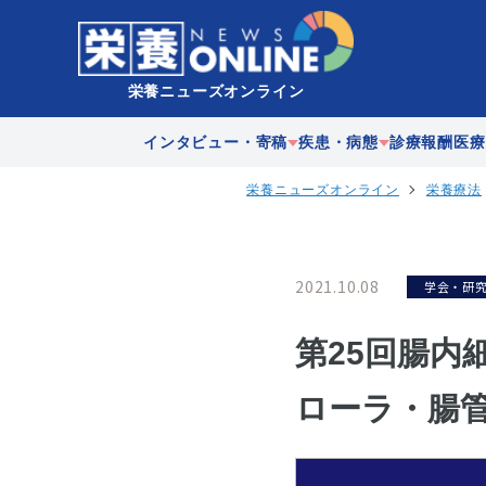
栄養ニューズオンライン
インタビュー・寄稿
疾患・病態
診療報酬
医療
栄養ニューズオンライン
栄養療法
企業
急性期
在宅医
歴史
慢性期
多職種
2021.10.08
学会・研
地域連
第25回腸内
ローラ・腸管