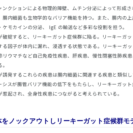
ャンクションによる物理的障壁、ムチン分泌によって形成さ
。腸内細菌も生物学的なバリア機能を持つ。また、腸内の上
ケモカインの分泌、 IgE の輸送など多彩な役割を担う。
が破綻すると、リーキーガット症候群に陥る。リーキーガッ
する因子が体内に漏れ、浸透する状態である。リーキーガッ
節リウマチなど自己免疫性疾患、肝疾患、慢性閉塞性肺疾患
る。
が誘発するこれらの疾患は腸内細菌に関連する疾患と類似し
ーシスが腸管バリア機能の低下をもたらし、リーキーガット
が惹起され、全身性疾患につながると考えられている。
B 複合体をノックアウトしリーキーガット症候群