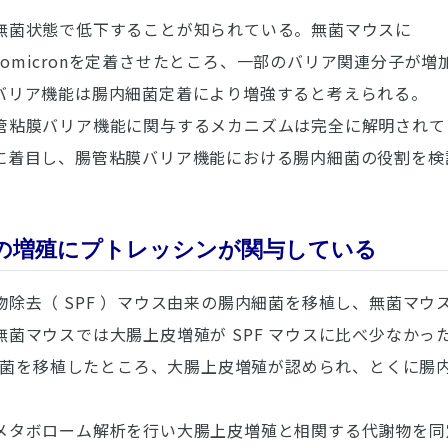
無菌状態で低下することが知られている。無菌マウスに
aomicron
を定着させたところ、一部のバリア関連分子が増
バリア機能は腸内細菌定着により増強すると考えられる。
管粘膜バリア機能に関与するメカニズムは完全に解明されて
に着目し、腸管粘膜バリア機能における腸内細菌の役割を検
の増殖にプトレッシンが関与している
除去（ SPF ）マウス由来の腸内細菌を移植し、無菌マウス、
菌マウスでは大腸上皮増殖が SPF マウスに比べ少なかっ
内細菌を移植したところ、大腸上皮増殖が認められ、とくに腸
メタボローム解析を行い大腸上皮増殖と相関する代謝物を同