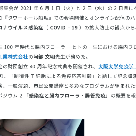
術集会が 2021 年 6 月 1 日（火）と 2 日（水）の 2 
の『タワーホール船堀』での会場開催とオンライン配信のハ
ロナウイルス感染症
（
COVID – 19
）の拡大防止の観点から
 100 年時代と腸内フローラ ―ヒトの一生における腸内
乳業株式会社
の
阿部 文明
先生が務めた。
の財団創立 40 周年記念式典も開催され、
大阪大学
免疫学
り、「制御性 T 細胞による免疫応答制御」と題して記念講
、一般演題、市民公開講座と多彩なプログラムが組まれたが、こ
ジウム 2 「
感染症と腸内フローラ・腸管免疫
」の概要を