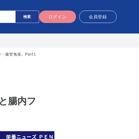
ログイン
会員登録
・腸管免疫」Part１
症と腸内フ
栄養ニューズ ＰＥＮ