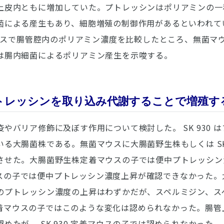
上皮内ともに増加していた。プトレッシンはポリアミンの一
菌による産生もあり、細胞増殖の制御作用があるといわれて
マウスで腸管腔内のポリアミン濃度を比較したところ、無菌マウス
は腸内細菌によるポリアミン産生を示唆する。
プトレッシンを取り込み代謝することで増殖す
やバリア修飾に及ぼす作用について検討した。 SK 930 
る大腸菌株である。無菌マウスに大腸菌野生株もしくは SK 
させた。大腸菌野生株定着マウスの子では便中プトレッシン
着マウスの子では便中プトレッシン濃度上昇が確認できなかった
のプトレッシン濃度の上昇はわずかだが、スペルミジン、ス
0 定着マウスの子ではこのような変化は認められなかった。腸
めたが、 SK 930 定着マウスの子では認められなかった。