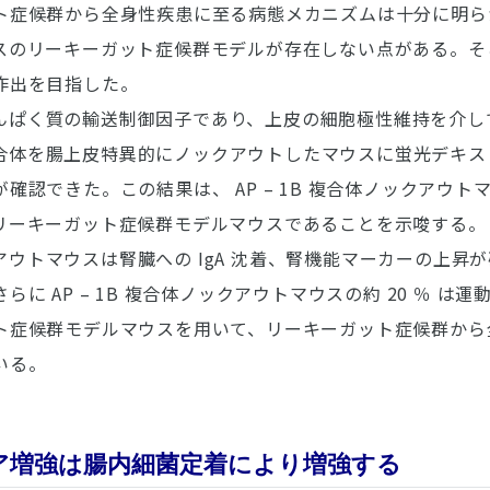
ト症候群から全身性疾患に至る病態メカニズムは十分に明ら
スのリーキーガット症候群モデルが存在しない点がある。そ
作出を目指した。
は膜たんぱく質の輸送制御因子であり、上皮の細胞極性維持を介
1B複合体を腸上皮特異的にノックアウトしたマウスに蛍光デキ
確認できた。この結果は、 AP – 1B 複合体ノックアウ
リーキーガット症候群モデルマウスであることを示唆する。
ックアウトマウスは腎臓への IgA 沈着、腎機能マーカーの上昇が
に AP – 1B 複合体ノックアウトマウスの約 20 ％ は
ト症候群モデルマウスを用いて、リーキーガット症候群から
いる。
ア増強は腸内細菌定着により増強する