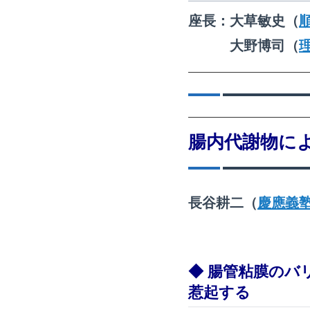
座長：
大草敏史
（
大野博司
（
腸内代謝物に
長谷耕二（
慶應義塾
◆ 腸管粘膜のバ
惹起する