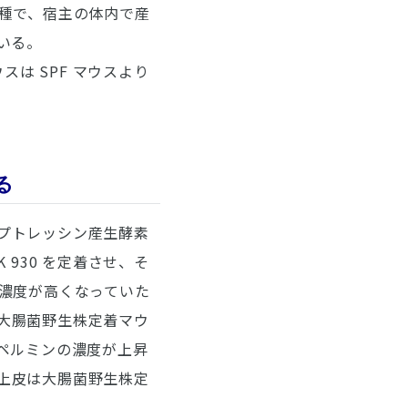
種で、宿主の体内で産
いる。
は SPF マウスより
る
はプトレッシン産生酵素
930 を定着させ、そ
濃度が高くなっていた
。大腸菌野生株定着マウ
ペルミンの濃度が上昇
管上皮は大腸菌野生株定