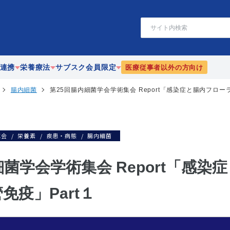
検
索
連携
栄養療法
サブスク会員限定
医療従事者以外の方向け
腸内細菌
第25回腸内細菌学会学術集会 Report「感染症と腸内フローラ
療
静脈・経腸栄養
栄養
協働
腸内細菌
PEN-栄養ニューズ
究会
栄養素
疾患・病態
腸内細菌
携
リハビリテーション栄養
JEFFライブラリ
漢方
細菌学会学術集会 Report「感染
免疫」Part１