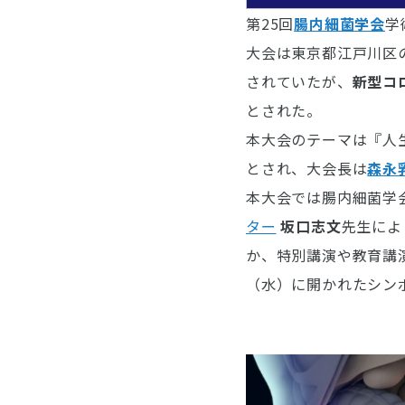
第25回
腸内細菌学会
学
大会は東京都江戸川区
されていたが、
新型コ
とされた。
本大会のテーマは『人生
とされ、大会長は
森永
本大会では腸内細菌学会
ター
坂口志文
先生によ
か、特別講演や教育講演
（水）に開かれたシンポ