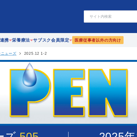
検
索
連携
栄養療法
サブスク会員限定
医療従事者以外の方向け
養ニューズ
2025.12 1-2
療
静脈・経腸栄養
栄養
協働
腸内細菌
PEN-栄養ニューズ
携
リハビリテーション栄養
JEFFライブラリ
漢方
ーズ
505
2025