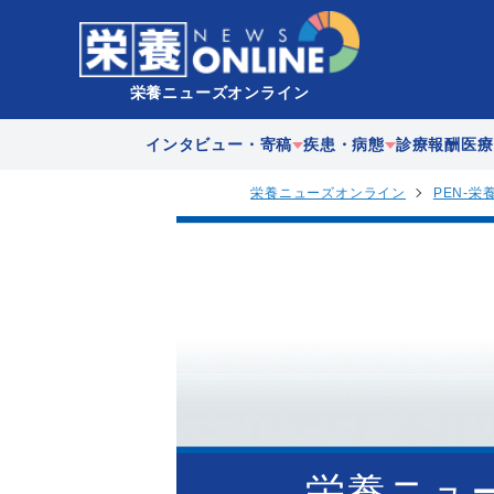
栄養ニューズオンライン
インタビュー・寄稿
疾患・病態
診療報酬
医療
栄養ニューズオンライン
PEN-栄
企業
急性期
在宅医
歴史
慢性期
多職種
地域連
栄養ニュ