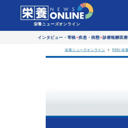
栄養ニューズオンライン
インタビュー・寄稿
疾患・病態
診療報酬
医療
栄養ニューズオンライン
PEN-栄
企業
急性期
在宅医
歴史
慢性期
多職種
地域連