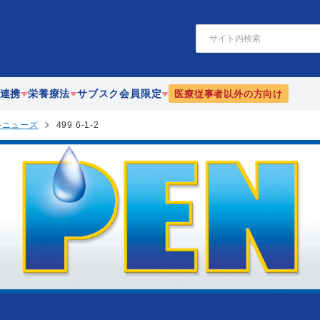
検
索
連携
栄養療法
サブスク会員限定
医療従事者以外の方向け
養ニューズ
499 6-1-2
療
静脈・経腸栄養
栄養
協働
腸内細菌
PEN-栄養ニューズ
携
リハビリテーション栄養
JEFFライブラリ
漢方