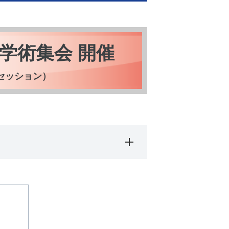
学術集会 開催
セッション）