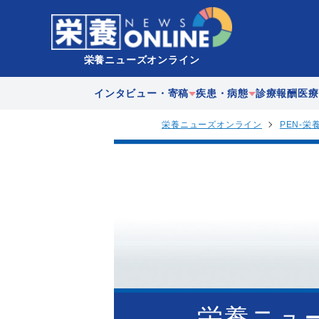
栄養ニューズオンライン
インタビュー・寄稿
疾患・病態
診療報酬
医療
栄養ニューズオンライン
PEN-栄
企業
急性期
在宅医
歴史
慢性期
多職種
地域連
栄養ニュ