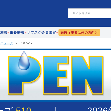
検
索
連携
栄養療法
サブスク会員限定
医療従事者以外の方向け
養ニューズ
510 5-1-5
療
静脈・経腸栄養
栄養
協働
腸内細菌
PEN-栄養ニューズ
携
リハビリテーション栄養
JEFFライブラリ
漢方
ーズ
510
202