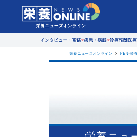
栄養ニューズオンライン
インタビュー・寄稿
疾患・病態
診療報酬
医療
栄養ニューズオンライン
PEN-栄
企業
急性期
在宅医
歴史
慢性期
多職種
地域連
栄養ニュ