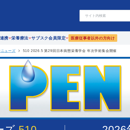
検
索
連携
栄養療法
サブスク会員限定
医療従事者以外の方向け
養ニューズ
510 2026.5 第29回日本病態栄養学会 年次学術集会開催
療
静脈・経腸栄養
栄養
協働
腸内細菌
PEN-栄養ニューズ
携
リハビリテーション栄養
JEFFライブラリ
漢方
ーズ
510
202