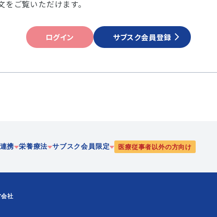
文をご覧いただけます。
ログイン
サブスク会員登録
連携
栄養療法
サブスク会員限定
医療従事者以外の方向け
療
静脈・経腸栄養
栄養
営会社
協働
腸内細菌
PEN-栄養ニューズ
携
リハビリテーション栄養
JEFFライブラリ