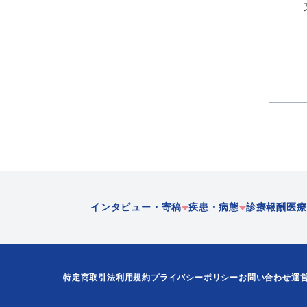
インタビュー・寄稿
疾患・病態
診療報酬
医療
企業
急性期
在宅医
特定商取引法
利用規約
プライバシーポリシー
お問い合わせ
運
歴史
慢性期
多職種
地域連