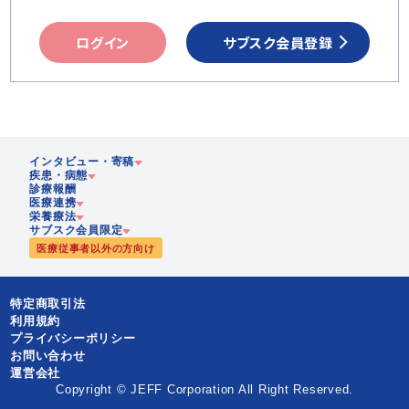
ログイン
サブスク会員登録
インタビュー・寄稿
疾患・病態
診療報酬
医療連携
企業
栄養療法
急性期
サブスク会員限定
歴史
医療従事者以外の方向け
慢性期
在宅医療
静脈・経腸栄養
多職種協働
栄養
腸内細菌
特定商取引法
地域連携
PEN-栄養ニューズ
リハビリテーション栄養
利用規約
JEFFライブラリ
プライバシーポリシー
漢方
お問い合わせ
運営会社
Copyright © JEFF Corporation All Right Reserved.