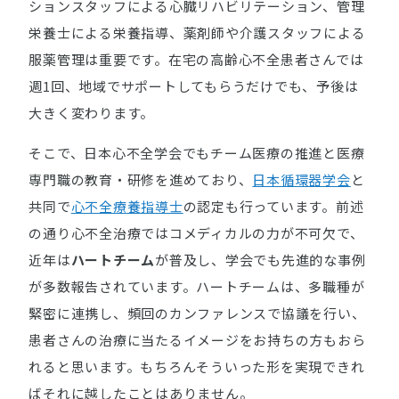
ションスタッフによる心臓リハビリテーション、管理
栄養士による栄養指導、薬剤師や介護スタッフによる
服薬管理は重要です。在宅の高齢心不全患者さんでは
週1回、地域でサポートしてもらうだけでも、予後は
大きく変わります。
そこで、日本心不全学会でもチーム医療の推進と医療
専門職の教育・研修を進めており、
日本循環器学会
と
共同で
心不全療養指導士
の認定も行っています。前述
の通り心不全治療ではコメディカルの力が不可欠で、
近年は
ハートチーム
が普及し、学会でも先進的な事例
が多数報告されています。ハートチームは、多職種が
緊密に連携し、頻回のカンファレンスで協議を行い、
患者さんの治療に当たるイメージをお持ちの方もおら
れると思います。もちろんそういった形を実現できれ
ばそれに越したことはありません。