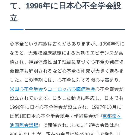
て、1996年に日本心不全学会設
立
心不全という病態は古くからありますが、1990年代に
なると、大規模臨床試験による薬剤のエビデンスが蓄
積され、神経体液性因子理論に基づく心不全の発症増
悪機序も解明されるなど心不全の研究が大きく進みま
した。この時期には、心不全に対する関心は高まり、
米国心不全学会
や
ヨーロッパ心臓病学会
心不全部会が
設立されています。こうした動きに呼応し、日本でも
1996年に日本心不全学会が設立され、1997年10月に
は第1回日本心不全学会総会・学術集会が『
京都宝ヶ
池国際会議場
』で開催されました。当時の会員は約
900人でしたが、現在の会員は約4500人まで増えまし