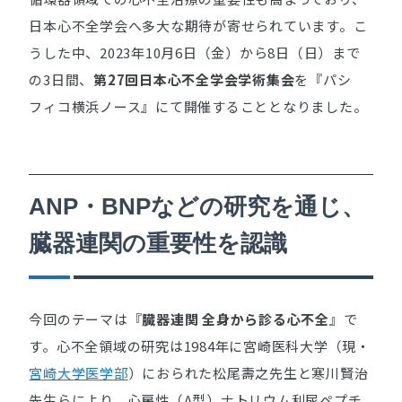
日本心不全学会へ多大な期待が寄せられています。こ
うした中、2023年10月6日（金）から8日（日）まで
の3日間、
第27回日本心不全学会学術集会
を『パシ
フィコ横浜ノース』にて開催することとなりました。
ANP・BNPなどの研究を通じ、
臓器連関の重要性を認識
今回のテーマは『
臓器連関 全身から診る心不全
』で
す。心不全領域の研究は1984年に宮崎医科大学（現・
宮崎大学医学部
）におられた松尾壽之先生と寒川賢治
先生らにより、心房性（A型）ナトリウム利尿ペプチ