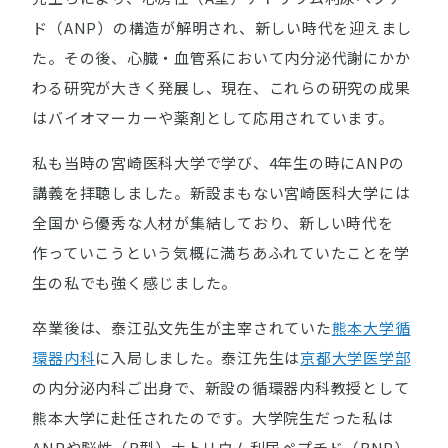
ド（ANP）の構造が解明され、新しい時代を迎えまし
た。その後、心臓・血管系において内分泌代謝にかか
わる研究が大きく発展し、現在、これらの研究の成果
はバイオマーカーや薬剤として応用されています。
私も当時の宮崎医科大学で学び、4年生の時にANPの
講義を拝聴しました。新設まもない宮崎医科大学には
全国から優秀な人材が集結しており、新しい時代を
作っていこうという気概に満ちあふれていたことを学
生の私でも強く感じました。
卒業後は、泰江弘文先生が主宰されていた
熊本大学循
環器内科
に入局しました。泰江先生は
京都大学医学部
の内分泌内科ご出身で、新設の循環器内科教授として
熊本大学に赴任されたのです。大学院生だった私は
ANPや脳性（B型）ナトリウム利尿ペプチド（BNP）