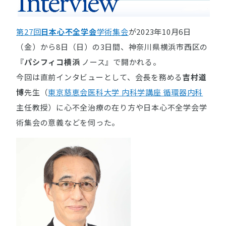
第27回
日本心不全学会
学術集会
が2023年10月6日
（金）から8日（日）の3日間、神奈川県横浜市西区の
『
パシフィコ横浜
ノース』で開かれる。
今回は直前インタビューとして、会長を務める
吉村道
博
先生（
東京慈恵会医科大学 内科学講座 循環器内科
主任教授）に心不全治療の在り方や日本心不全学会学
術集会の意義などを伺った。