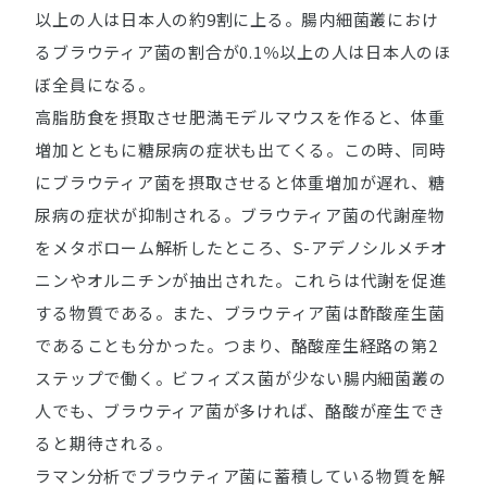
以上の人は日本人の約9割に上る。腸内細菌叢におけ
るブラウティア菌の割合が0.1％以上の人は日本人のほ
ぼ全員になる。
高脂肪食を摂取させ肥満モデルマウスを作ると、体重
増加とともに糖尿病の症状も出てくる。この時、同時
にブラウティア菌を摂取させると体重増加が遅れ、糖
尿病の症状が抑制される。ブラウティア菌の代謝産物
をメタボローム解析したところ、S-アデノシルメチオ
ニンやオルニチンが抽出された。これらは代謝を促進
する物質である。また、ブラウティア菌は酢酸産生菌
であることも分かった。つまり、酪酸産生経路の第2
ステップで働く。ビフィズス菌が少ない腸内細菌叢の
人でも、ブラウティア菌が多ければ、酪酸が産生でき
ると期待される。
ラマン分析でブラウティア菌に蓄積している物質を解