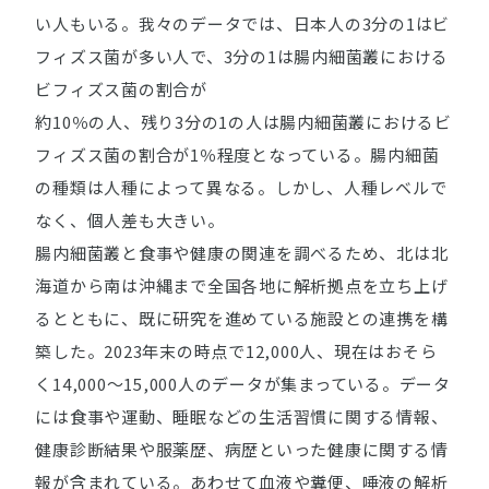
い人もいる。我々のデータでは、日本人の3分の1はビ
フィズス菌が多い人で、3分の1は腸内細菌叢における
ビフィズス菌の割合が
約10％の人、残り3分の1の人は腸内細菌叢におけるビ
フィズス菌の割合が1％程度となっている。腸内細菌
の種類は人種によって異なる。しかし、人種レベルで
なく、個人差も大きい。
腸内細菌叢と食事や健康の関連を調べるため、北は北
海道から南は沖縄まで全国各地に解析拠点を立ち上げ
るとともに、既に研究を進めている施設との連携を構
築した。2023年末の時点で12,000人、現在はおそら
く14,000～15,000人のデータが集まっている。データ
には食事や運動、睡眠などの生活習慣に関する情報、
健康診断結果や服薬歴、病歴といった健康に関する情
報が含まれている。あわせて血液や糞便、唾液の解析