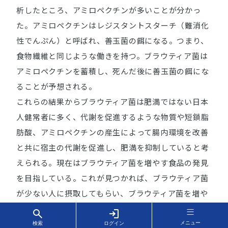
析したところ、アミロペクチンが多いことが分かっ
た。アミロペクチンはレジスタントスターチ（難消化
性でんぷん）と呼ばれ、善玉菌の餌になる。つまり、
食物繊維と同じような働きを持つ。ブラウティア菌は
アミロペクチンを蓄積し、死んだ後に善玉菌の餌にな
ることが予想される。
これらの結果からブラウティア菌は肥満ではない日本
人健常者に多く、代謝を促進するような物質や短鎖脂
肪酸、アミロペクチンの産生によって腸内環境を改善
と共に宿主の代謝を促進し、肥満を抑制していると考
えられる。現在はブラウティア菌を増やす食品の発見
を目指している。これが見つかれば、ブラウティア菌
が少ない人に摂取してもらい、ブラウティア菌を増や
せる。また、その際の有効性や安全性も検証も必要と
なる。
メニュー
検索
ログイン