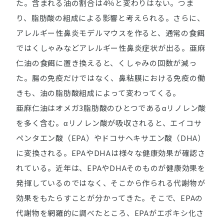
た。含まれる油の割合は4％と変わりはない。つま
り、脂肪酸の組成による影響と考えられる。さらに、
アレルギー性鼻炎モデルマウスを作ると、通常の食餌
ではくしゃみなどアレルギー性鼻炎症状が出る。亜麻
仁油の食餌に置き換えると、くしゃみの回数が減っ
た。腸の免疫だけではなく、鼻粘膜における免疫の働
きも、油の脂肪酸組成によって変わってくる。
亜麻仁油はオメガ3脂肪酸のひとつであるαリノレン酸
を多く含む。αリノレン酸が吸収されると、エイコサ
ペンタエン酸（EPA）やドコサヘキサエン酸（DHA）
に変換される。EPAやDHAは様々な健康効果が確認さ
れている。近年は、EPAやDHAそのものが健康効果を
発揮しているのではなく、そこから作られる代謝物が
効果をもたらすことが分かってきた。そこで、EPAの
代謝物を網羅的に調べたところ、EPAがエポキシ化さ