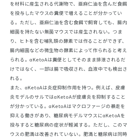
を材料に産生される代謝物で、亜麻仁油を含んだ食餌
を投与したマウスの糞便で増えることが分かってい
る。ただし、亜麻仁油を含む食餌で飼育しても、腸内
細菌を持たない無菌マウスでは産生されない。つま
り、ヒトを含む哺乳類の酵素では作ることができず、
腸内細菌などの微生物の酵素によって作られると考え
られる。αKetoAは糞便としてそのまま排泄されるだ
けではなく、一部は腸で吸収され、血液中でも検出さ
れる。
また、αKetoAは炎症抑制作用を持つ。例えば、皮膚
炎モデルのサルではαKetoAが皮膚炎を抑制すること
が分かっている。αKetoAはマクロファージの暴走を
抑える働きがあり、糖尿病モデルマウスにαKetoAを
投与すると糖尿病の症状が軽減する。ただし、このマ
ウスの肥満は改善されていない。肥満と糖尿病は同時