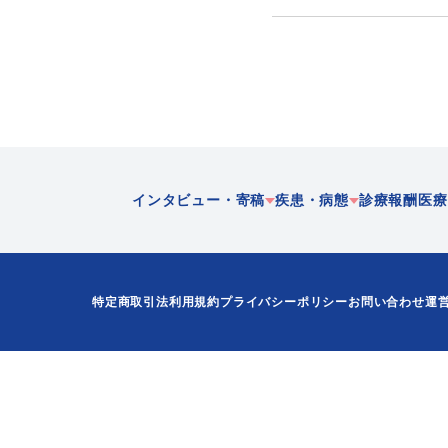
インタビュー・寄稿
疾患・病態
診療報酬
医療
企業
急性期
在宅医
特定商取引法
利用規約
プライバシーポリシー
お問い合わせ
運
歴史
慢性期
多職種
地域連