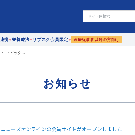
検
索
連携
栄養療法
サブスク会員限定
医療従事者以外の方向け
トピックス
療
静脈・経腸栄養
栄養
協働
腸内細菌
PEN-栄養ニューズ
お知らせ
携
リハビリテーション栄養
JEFFライブラリ
漢方
養ニューズオンラインの会員サイトがオープンしました。