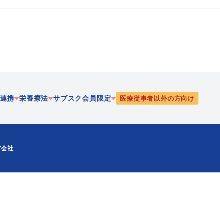
連携
栄養療法
サブスク会員限定
医療従事者以外の方向け
療
静脈・経腸栄養
栄養
営会社
協働
腸内細菌
PEN-栄養ニューズ
携
リハビリテーション栄養
JEFFライブラリ
漢方