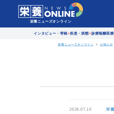
栄養ニューズオンライン
インタビュー・寄稿
疾患・病態
診療報酬
医療
栄養ニューズオンライン
お知らせ
企業
急性期
在宅医
歴史
慢性期
多職種
地域連
2026.07.10
栄