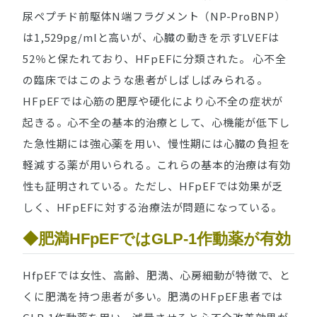
尿ペプチド前駆体N端フラグメント（NP-ProBNP）
は1,529pg/mlと高いが、心臓の動きを示すLVEFは
52％と保たれており、HFpEFに分類された。 心不全
の臨床ではこのような患者がしばしばみられる。
HFpEFでは心筋の肥厚や硬化により心不全の症状が
起きる。心不全の基本的治療として、心機能が低下し
た急性期には強心薬を用い、慢性期には心臓の負担を
軽減する薬が用いられる。これらの基本的治療は有効
性も証明されている。ただし、HFpEFでは効果が乏
しく、HFpEFに対する治療法が問題になっている。
◆肥満HFpEFではGLP-1作動薬が有効
HfpEFでは女性、高齢、肥満、心房細動が特徴で、と
くに肥満を持つ患者が多い。肥満のHFpEF患者では