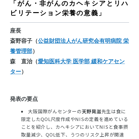
「がん・非がんのカヘキシアとリハ
ビリテーション栄養の意義」
座長
斎野容子（
公益財団法人がん研究会有明病院 栄
養管理部
）
森 直治（
愛知医科大学 医学部 緩和ケアセン
ター
）
発表の要点
大阪国際がんセンターの
天野晃滋
先生は食に
限定したQOL尺度作成やNISの定義を進めている
ことを紹介し、カヘキシアにおいてNISと食事摂
取量減少、QOL低下、うつのリスク上昇が関連