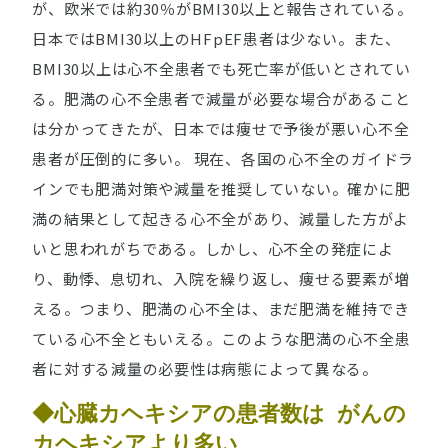
が、欧米では約30％がBMI30以上と報告されている。
日本ではBMI30以上のHFpEF患者は少ない。また、
BMI30以上は心不全患者でも死亡率が低いとされてい
る。肥満の心不全患者で減量が必要な場合があること
は分かってきたが、日本では痩せで予後が悪い心不全
患者が圧倒的に多い。 現在、各国の心不全のガイドラ
インでも肥満対策や減量を推奨していない。確かに肥
満の結果として起きる心不全があり、減量した方がよ
いと思われがちである。しかし、心不全の発症によ
り、動悸、息切れ、入院を繰り返し、痩せる要素が増
える。つまり、肥満の心不全は、まだ肥満を維持でき
ている心不全ともいえる。このような肥満の心不全患
者に対する減量の必要性は病態によって異なる。
◆心臓カヘキシアの患者数は がんの
カヘキシアより多い