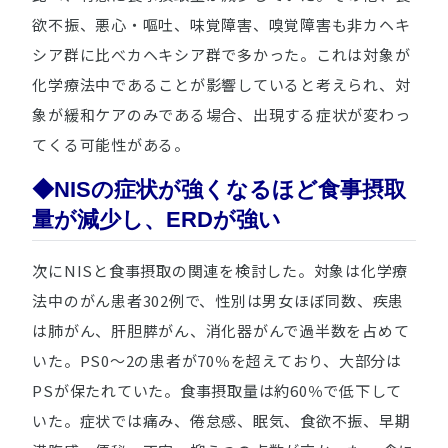
欲不振、悪心・嘔吐、味覚障害、嗅覚障害も非カヘキ
シア群に比べカヘキシア群で多かった。これは対象が
化学療法中であることが影響していると考えられ、対
象が緩和ケアのみである場合、出現する症状が変わっ
てくる可能性がある。
◆NISの症状が強くなるほど食事摂取
量が減少し、ERDが強い
次にNISと食事摂取の関連を検討した。対象は化学療
法中のがん患者302例で、性別は男女ほぼ同数、疾患
は肺がん、肝胆膵がん、消化器がんで過半数を占めて
いた。PS0～2の患者が70％を超えており、大部分は
PSが保たれていた。食事摂取量は約60％で低下して
いた。症状では痛み、倦怠感、眠気、食欲不振、早期