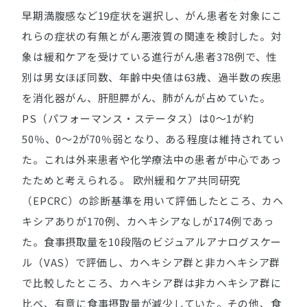
早期満腹感など19症状を選択し、がん患者を対象にこ
れらの症状の有無とがん悪液質の関連を検討した。対
象は緩和ケアを受けている進行がん患者378例で、性
別は男女ほぼ同数、年齢中央値は63歳、過半数の疾患
を消化器がん、肝胆膵がん、肺がんが占めていた。
PS（パフォーマンス・ステータス）は0～1が約
50％、0～2が70％弱となり、ある程度は維持されてい
た。これは外来患者や化学療法中の患者が中心であっ
たためと考えられる。 欧州緩和ケア共同研究
（EPCRC）の診断基準を用いて評価したところ、カヘ
キシアありが170例、カヘキシアなしが174例であっ
た。食事摂取量を10段階のビジュアルアナログスケー
ル（VAS）で評価し、カヘキシア群と非カヘキシア群
で比較したところ、カヘキシア群は非カヘキシア群に
比べ、有意に食事摂取量が減少していた。その他、食