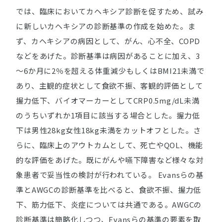
では、臨床においてカヘキシア診断を促すため、試み
に新しいカヘキシアの診断基準の作成を始めた。ま
ず、カヘキシアの病因として、がん、心不全、COPD
などをあげた。診断基準は病因があることに加え、3
～6か月に2％を超える体重減少もしくはBMI21未満で
あり、主観的症状として食欲不振、客観的評価として
握力低下、バイオマーカーとしてCRP0.5mg/dL未満
のうちいずれか1項目に該当する場合とした。握力低
下は男性28kg女性18kg未満をカットオフとした。さ
らに、臨床上のアウトカムとして、死亡やQOL、機能
的な評価をあげた。既にがんや嚥下障害など様々な対
象患者で妥当性の検討が行われている。 Evansらの基
準とAWGCの診断基準を比べると、食欲不振、握力低
下、筋力低下、炎症については共通である。AWGCの
診断基準は簡略化しつつ、Evansらの基準の要素を取