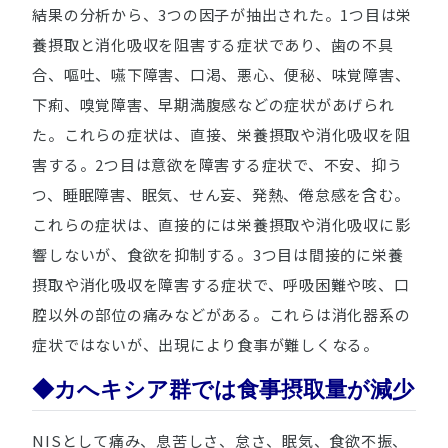
結果の分析から、3つの因子が抽出された。1つ目は栄
養摂取と消化吸収を阻害する症状であり、歯の不具
合、嘔吐、嚥下障害、口渇、悪心、便秘、味覚障害、
下痢、嗅覚障害、早期満腹感などの症状があげられ
た。これらの症状は、直接、栄養摂取や消化吸収を阻
害する。2つ目は意欲を障害する症状で、不安、抑う
つ、睡眠障害、眠気、せん妄、発熱、倦怠感を含む。
これらの症状は、直接的には栄養摂取や消化吸収に影
響しないが、食欲を抑制する。3つ目は間接的に栄養
摂取や消化吸収を障害する症状で、呼吸困難や咳、口
腔以外の部位の痛みなどがある。これらは消化器系の
症状ではないが、出現により食事が難しくなる。
◆カへキシア群では食事摂取量が減少
NISとして痛み、息苦しさ、怠さ、眠気、食欲不振、