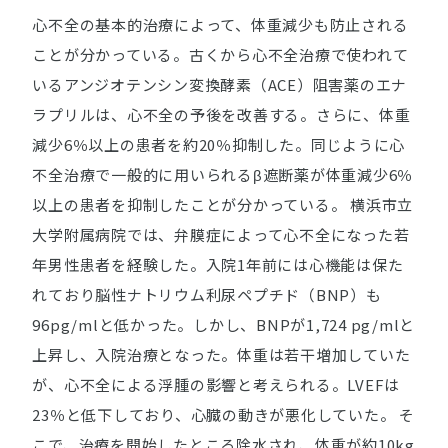
心不全の基本的治療によって、体重減少も防止される
ことが分かっている。古くから心不全治療で使われて
いるアンジオテンシン変換酵素（ACE）阻害薬のエナ
ラプリルは、心不全の予後を改善する。さらに、体重
減少6％以上の患者を約20％抑制した。同じように心
不全治療で一般的に用いられるβ遮断薬が体重減少6％
以上の患者を抑制したことが分かっている。 横浜市立
大学附属病院では、弁膜症によって心不全になった若
年男性患者を経験した。入院1年前には心機能は保た
れており脳性ナトリウム利尿ペプチド（BNP）も
96pg/mlと低かった。しかし、BNPが1,724 pg/mlと
上昇し、入院治療となった。体重は若干増加していた
が、心不全による浮腫の影響と考えられる。LVEFは
23％と低下しており、心臓の動きが悪化していた。 そ
こで、治療を開始したところ除水され、体重が約10kg