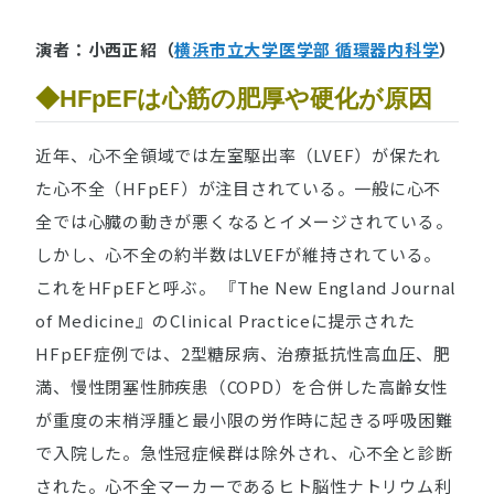
演者：小西正紹（
横浜市立大学医学部 循環器内科学
）
◆HFpEFは心筋の肥厚や硬化が原因
近年、心不全領域では左室駆出率（LVEF）が保たれ
た心不全（HFpEF）が注目されている。一般に心不
全では心臓の動きが悪くなるとイメージされている。
しかし、心不全の約半数はLVEFが維持されている。
これをHFpEFと呼ぶ。 『The New England Journal
of Medicine』のClinical Practiceに提示された
HFpEF症例では、2型糖尿病、治療抵抗性高血圧、肥
満、慢性閉塞性肺疾患（COPD）を合併した高齢女性
が重度の末梢浮腫と最小限の労作時に起きる呼吸困難
で入院した。急性冠症候群は除外され、心不全と診断
された。心不全マーカーであるヒト脳性ナトリウム利