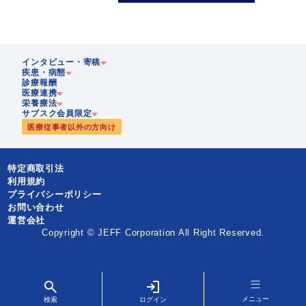
インタビュー・寄稿
疾患・病態
診療報酬
医療連携
企業
栄養療法
急性期
サブスク会員限定
歴史
医療従事者以外の方向け
慢性期
在宅医療
静脈・経腸栄養
多職種協働
栄養
腸内細菌
特定商取引法
地域連携
PEN-栄養ニューズ
リハビリテーション栄養
利用規約
JEFFライブラリ
プライバシーポリシー
漢方
お問い合わせ
運営会社
Copyright © JEFF Corporation All Right Reserved.
メニュー
検索
ログイン