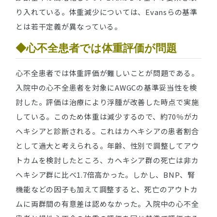
り入れている。体重減少については、Evansらの基準
とは若干定義が異なっている。
◆心不全患者では体重評価が問題
心不全患者では体重評価が難しいことが問題である。
入院中の心不全患者を対象にAWGCの基準妥当性を検
討した。評価は治療により浮腫が改善した時点で実施
している。このため体重は減少するので、約70％がカ
ヘキシアと診断される。これはカヘキシアの患者割合
として過大と考えられる。年齢、性別で調整してアウ
トカムを検討したところ、カヘキシア群の死亡は非カ
ヘキシア群に比べ1.7倍高かった。しかし、BNP、腎
機能などの因子も加えて調整すると、死亡のアウトカ
ムに両群間の有意差は認めなかった。入院中の心不全