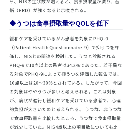
ら、NISの症状数が増えると、食事摂取量が減り、苦
悩（ERD）が強くなると示唆される。
◆うつは食事摂取量やQOLを低下
緩和ケアを受けているがん患者を対象にPHQ-9
（Patient Health Questionnaire-9）で抑うつを評
価し、NISとの関連を検討した。うつと診断される
PHQ-9で10点以上の患者は34.2％であった。若干異な
る対象でPHQ-9によって抑うつを評価した報告では、
10点以上は20～30％とされている。したがって、今回
の対象はややうつが多いと考えられる。これは対象
が、病状が進行し緩和ケアを受けている患者で、心理
的負担が大きいためと考えられる。 うつ群、非うつ群
で食事摂取量を比較したところ、うつ群で食事摂取量
が減少していた。NIS4点以上の項目数についても比