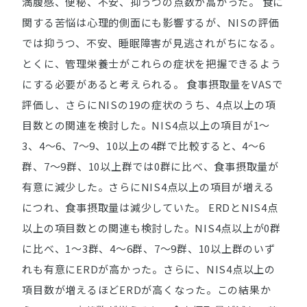
満腹感、便秘、不安、抑うつの点数が高かった。 食に
関する苦悩は心理的側面にも影響するが、NISの評価
では抑うつ、不安、睡眠障害が見逃されがちになる。
とくに、管理栄養士がこれらの症状を把握できるよう
にする必要があると考えられる。 食事摂取量をVASで
評価し、さらにNISの19の症状のうち、4点以上の項
目数との関連を検討した。NIS4点以上の項目が1～
3、4～6、7～9、10以上の4群で比較すると、4～6
群、7～9群、10以上群では0群に比べ、食事摂取量が
有意に減少した。さらにNIS4点以上の項目が増える
につれ、食事摂取量は減少していた。 ERDとNIS4点
以上の項目数との関連も検討した。NIS4点以上が0群
に比べ、1～3群、4～6群、7～9群、10以上群のいず
れも有意にERDが高かった。さらに、NIS4点以上の
項目数が増えるほどERDが高くなった。この結果か