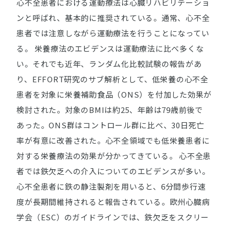
心不全患者における運動療法は心臓リハビリテーショ
ンと呼ばれ、基本的に推奨されている。通常、心不全
患者では注意しながら運動療法を行うことになってい
る。 栄養療法のエビデンスは運動療法に比べ多くな
い。それでも近年、ランダム化比較試験の報告があ
り、EFFORT研究のサブ解析として、低栄養の心不全
患者を対象に栄養補助食品（ONS）を付加した効果が
検討された。対象のBMIは約25、年齢は79歳前後で
あった。ONS群はコントロール群に比べ、30日死亡
率が有意に改善された。心不全領域でも低栄養患者に
対する栄養療法の効果が分かってきている。 心不全患
者では鉄欠乏への介入についてのエビデンスが多い。
心不全患者に鉄の静注製剤を用いると、6分間歩行速
度が長期間維持されると報告されている。欧州心臓病
学会（ESC）のガイドラインでは、鉄欠乏をスクリー