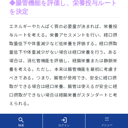
◆腸管機能を評価し、栄養投与ルート
を決定
エネルギーやたんぱく質の必要量が決まれば、栄養投
与ルートを考える。栄養アセスメントを行い、経口摂
取量低下や体重減少など低栄養を評価する。経口摂取
量低下や体重減少がない場合は経口栄養を行う。ある
場合は、消化管機能を評価し、経腸栄養または静脈栄
養を考える。ただし、本来は腸管機能を最初に考慮す
べきである。つまり、腸管が使用でき、安全に経口摂
取ができる場合は経口栄養、腸管は使えるが安全に経
口摂取ができない場合は経腸栄養がスタンダートと考
えられる。
栄養投与ルートは経腸栄養と経静脈栄養に大別でき
る。経腸栄養には経口栄養、いわゆる食事と経管栄養
メニュー
検索
ログイン