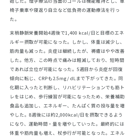
始した。理学療法の当面のゴールは機能維持とし、車
椅子乗車や寝返り自立など低負荷の運動療法を行っ
た。
末梢静脈栄養開始4週後で1,400 kcal/日と目標のエネ
ルギー摂取が可能になった。しかし、体重は減少し、
筋肉量も減った。炎症は継続したが、褥瘡はやや改善
した。他方、この時点で痛みは軽減しており、短時間
であれば立位が可能になった。5週目から炎症が回復
傾向に転じ、CRPも2.5mg/ dLまで下がってきた。同
化期に入ったと判断し、リハビリテーションでも筋ト
レをはじめ、歩行練習が可能になったため、栄養補助
食品も追加し、エネルギー、たんぱく質の投与量を増
やした。8週後には約2,000kcal/日を摂取できるよう
になり、運動時間・量を増やしていった。最終的には
体重や筋肉量も増え、杖歩行が可能となった。エネル