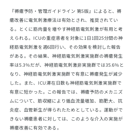
『褥瘡予防・管理ガイドライン 第5版』によると、褥
瘡改善に電気刺激療法は有効とされ、推奨されてい
る。とくに筋肉量を増やす神経筋電気刺激が有用と考
えられる。ICUの重症患者を対象に1日1回25分間の神
経筋電気刺激を週6回行い、その効果を検討した報告
がある。その結果、神経筋電気刺激実施群の褥瘡発生
率は5.3％だが、神経筋電気刺激非実施群では35.6％と
なり、神経筋電気刺激実施群で有意に褥瘡発生が減少
した。また、ICU滞在日数も神経筋電気刺激実施群で
有意に短かった。この報告では、褥瘡予防のメカニズ
ムについて、筋収縮により循血流量増加、筋肥大、抗
炎症、血管新生が得られたためとしている。運動がで
きない褥瘡患者に対しては、このような介入の実施が
褥瘡改善に有効である。