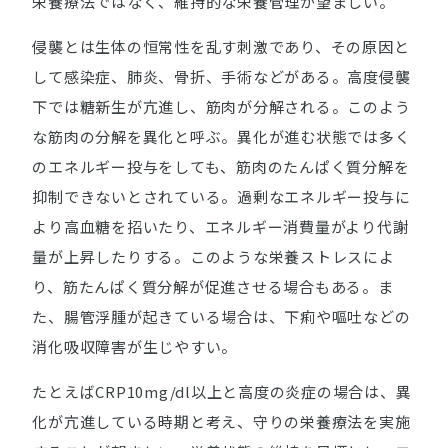
栄養療法ではなく、維持的な栄養管理が望ましい。
侵襲とは生体の恒常性を乱す刺激であり、その原因と
して感染症、肺炎、骨折、手術などがある。高度侵襲
下では糖新生が亢進し、筋肉が分解される。このよう
な筋肉の分解を異化と呼ぶ。異化が進む状態では多く
のエネルギー投与をしても、筋肉のたんぱく質分解を
抑制できないとされている。過剰なエネルギー投与に
より高血糖を招いたり、エネルギー消費量がより代謝
量が上昇したりする。このような栄養ストレスによ
り、筋たんぱく質分解が促進させる場合もある。ま
た、腸管浮腫が起きている場合は、下痢や嘔吐などの
消化吸収障害が生じやすい。
たとえばCRP10mg/dl以上と高度の炎症の場合は、異
化が亢進している時期と考え、守りの栄養療法を実施