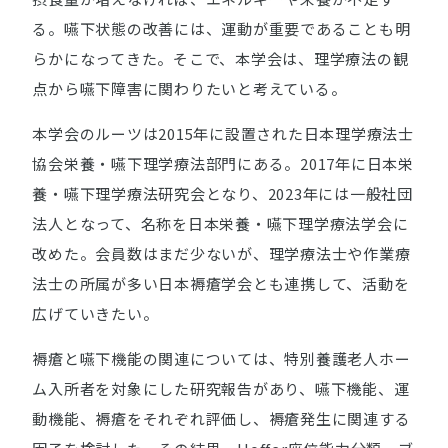
る。嚥下状態の改善には、運動が重要であることも明
らかになってきた。そこで、本学会は、理学療法の観
点から嚥下障害に関わりたいと考えている。
本学会のルーツは2015年に設置された日本理学療法士
協会栄養・嚥下理学療法部門にある。2017年に日本栄
養・嚥下理学療法研究会となり、2023年には一般社団
法人となって、名称を日本栄養・嚥下理学療法学会に
改めた。会員数はまだ少ないが、理学療法士や作業療
法士の所属が多い日本褥瘡学会とも連携して、活動を
広げていきたい。
褥瘡と嚥下機能の関連については、特別養護老人ホー
ム入所者を対象にした研究報告があり、嚥下機能、運
動機能、褥瘡をそれぞれ評価し、褥瘡発生に関連する