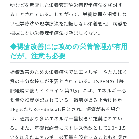
動などを考慮した栄養管理や栄養理学療法を検討す
る」とされている。したがって、栄養管理を把握しな
い理学療法や理学療法を把握しない栄養管理、病態を
把握しない栄養理学療法は望ましくない。
◆褥瘡改善には攻めの栄養管理が有用
だが、注意も必要
褥瘡改善のための栄養療法ではエネルギーやたんぱく
質の十分な投与が重要とされている。JSPENの『静
脈経腸栄養ガイドライン 第3版』には、エネルギー必
要量の推奨が記されている。褥瘡がある場合は体重
1kgあたり30～35kcal/日とされ、褥瘡がある場合
は、通常より多いエネルギー量投与が推奨されてい
る。また、基礎代謝量にストレス係数として1.3～1.5
倍を加えたエネルギー必要量を設定することも推奨さ