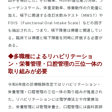
因子を検討した。その結果、Hoffer座位能力分類、ブ
レーデンスケール、体重変動率、移乗動作の介助量に
加え、嚥下に関連する改訂水飲みテスト（MWST）や
FOIS （Functional Oral Intake Scale）などの因子
も抽出された。つまり、嚥下障害は褥瘡と関連してい
る。臨床では褥瘡と嚥下障害を同時に評価する必要が
ある。
◆多職種によるリハビリテーショ
ン・栄養管理・口腔管理の三位一体の
取り組みが必要
令和6年度の診療報酬改定ではリハビリテーション・
栄養管理・口腔管理の三位一体の取り組みが推進され
た。リハビリテーションには理学療法士や作業療法
士、栄養管理には管理栄養士、口腔管理には歯科医師