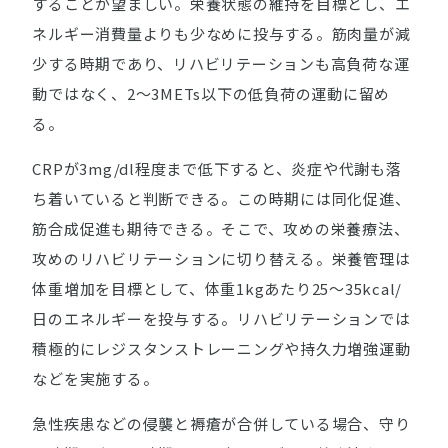
することが望ましい。栄養状態の維持を目標とし、エ
ネルギー消費量よりも少なめに投与する。筋肉量が減
少する時期であり、リハビリテーションも高負荷な運
動ではなく、2～3METs以下の低負荷の運動に留め
る。
CRPが3mg/dl程度まで低下すると、炎症や代謝も落
ち着いていると判断できる。この時期には同化促進、
筋合成促進も期待できる。そこで、攻めの栄養療法、
攻めのリハビリテーションに切り替える。栄養管理は
体重増加を目標として、体重1kgあたり25～35kcal/
日のエネルギーを投与する。リハビリテーションでは
積極的にレジスタンストレーニングや持久力増強運動
などを実施する。
急性疾患などの侵襲と褥瘡が合併している場合、守り