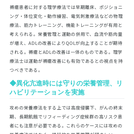
褥瘡患者に対する理学療法では早期離床、ポジショニ
ング・体位変化・動作練習、電気刺激療法などの物理
療法、筋力トレーニング、機能トレーニングが有用と
考えられる。栄養管理と運動の併用で、血流や筋肉量
が増え、ADLの改善によりQOLが向上することが期待
される。褥瘡とADLの改善は一体のものである。理学
療法士は運動が褥瘡改善にも有効であるとの視点を持
つべきである。
◆異化亢進時には守りの栄養管理、リ
ハビリテーションを実施
攻めの栄養療法をする上では高度侵襲下、がんの終末
期、長期飢餓でリフィーディング症候群の高リスク患
者にも注意が必要である。これらのケースには攻めの