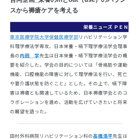
スから褥瘡ケアを考える
栄養ニューズ ＰＥＮ
東京医療学院大学保健医療学部
リハビリテーション学
科理学療法学専攻、日本栄養・嚥下理学療法学会理事
長の
内田 学
先生は日本栄養・嚥下理学療法学会の概
要を紹介した。学会の目的については「骨格筋や運動
機能、口腔機能の障害に対して理学療法を行い、死亡
や要介護状態を防ぐこと」とした。その上で、嚥下障
害は褥瘡とも関連しているため、日本褥瘡学会とのコ
ラボレーションを進め、活動を広げていきたいと将来
の展望を語った。
田村外科病院リハビリテーション科の
高橋浩平
先生は