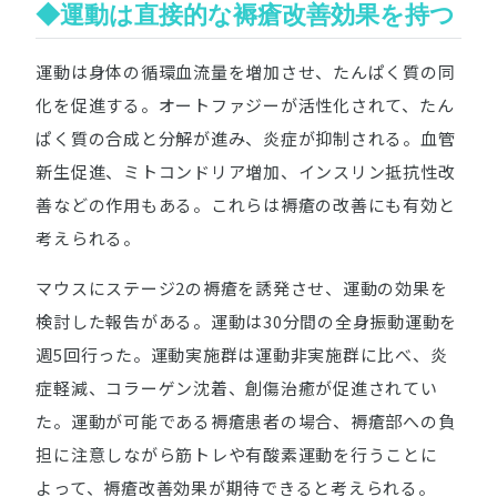
◆運動は直接的な褥瘡改善効果を持つ
運動は身体の循環血流量を増加させ、たんぱく質の同
化を促進する。オートファジーが活性化されて、たん
ぱく質の合成と分解が進み、炎症が抑制される。血管
新生促進、ミトコンドリア増加、インスリン抵抗性改
善などの作用もある。これらは褥瘡の改善にも有効と
考えられる。
マウスにステージ2の褥瘡を誘発させ、運動の効果を
検討した報告がある。運動は30分間の全身振動運動を
週5回行った。運動実施群は運動非実施群に比べ、炎
症軽減、コラーゲン沈着、創傷治癒が促進されてい
た。運動が可能である褥瘡患者の場合、褥瘡部への負
担に注意しながら筋トレや有酸素運動を行うことに
よって、褥瘡改善効果が期待できると考えられる。