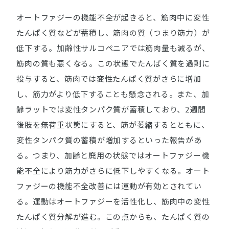
オートファジーの機能不全が起きると、筋肉中に変性
たんぱく質などが蓄積し、筋肉の質（つまり筋力）が
低下する。加齢性サルコペニアでは筋肉量も減るが、
筋肉の質も悪くなる。この状態でたんぱく質を過剰に
投与すると、筋肉では変性たんぱく質がさらに増加
し、筋力がより低下することも懸念される。また、加
齢ラットでは変性タンパク質が蓄積しており、2週間
後肢を無荷重状態にすると、筋が萎縮するとともに、
変性タンパク質の蓄積が増加するといった報告があ
る。つまり、加齢と廃用の状態ではオートファジー機
能不全により筋力がさらに低下しやすくなる。オート
ファジーの機能不全改善には運動が有効とされてい
る。運動はオートファジーを活性化し、筋肉中の変性
たんぱく質分解が進む。この点からも、たんぱく質の